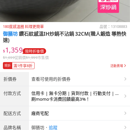
180度感溫圈 料理更簡單
品號：
13108883
御膳坊
鑽石紋感溫IH炒鍋不沾鍋 32CM(職人鍛造 導熱快
速)
1,359
$
限時折後價
$
1,699
促銷價
$
1,999
市售價
滿1件享8折
現折
活動賣場
折價券
查看可使用的折價券
付款方式
信用卡 | 無卡分期 | 貨到付款 | 行動支付 | 超
商付款 | ATM | 銀聯卡
刷momo卡消費回饋最高3%！
配送方式
廠商宅配
品牌名稱
御膳坊
．
追蹤