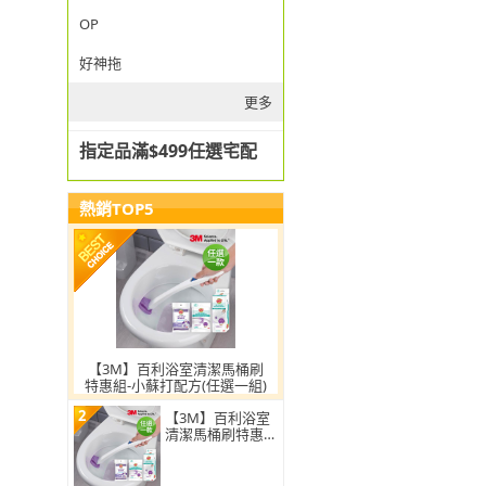
OP
好神拖
更多
指定品滿$499任選宅配
熱銷TOP5
【3M】百利浴室清潔馬桶刷
特惠組-小蘇打配方(任選一組)
2
【3M】百利浴室
清潔馬桶刷特惠
組-小蘇打配方(任
選2組)