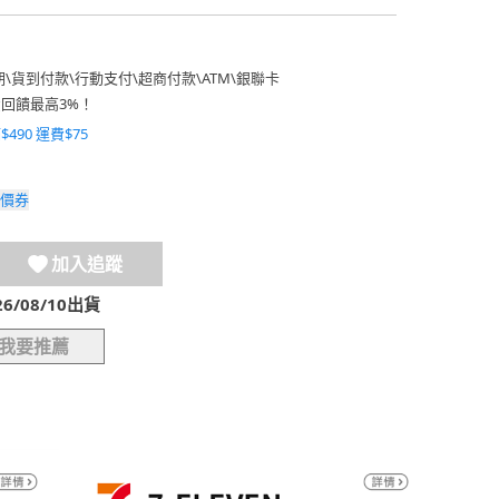
期
\
貨到付款
\
行動支付
\
超商付款
\
ATM
\
銀聯卡
費回饋最高3%！
$490 運費$75
價券
加入追蹤
/08/10出貨
我要推薦