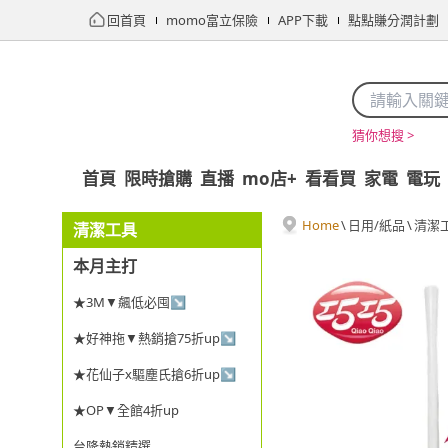
回首頁
momo富立保險
APP下載
點點賺分潤計劃
猜你想搜 >
首頁
限時搶購
直播
mo店+
看看買
家電
電玩
Home
\
日用/紙品
\
清潔
清潔工具
本月主打
★3M▼飆低必囤↘
★好神拖▼熱銷搶75折up↘
★花仙子x驅塵氏搶6折up↘
★OP▼全館4折up
台隆熱銷精選