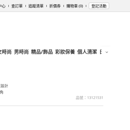
中心
查訂單
追蹤清單
折價券
購物車 (0)
登記活動
女時尚
男時尚
精品/飾品
彩妝保養
個人清潔
日用/紙品
母
蓋設計
角
品號：
13121531