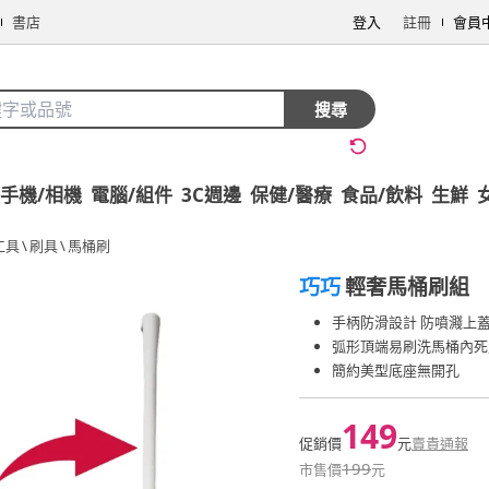
書店
登入
註冊
會員
搜尋
手機/相機
電腦/組件
3C週邊
保健/醫療
食品/飲料
生鮮
工具
\
刷具
\
馬桶刷
巧巧
輕奢馬桶刷組
手柄防滑設計 防噴濺上
弧形頂端易刷洗馬桶內死
簡約美型底座無開孔
149
促銷價
元
賣貴通報
199
市售價
元