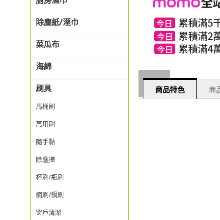
廚房濕巾
除塵紙/溼巾
菜瓜布
海綿
刷具
商品特色
商品
馬桶刷
萬用刷
隨手黏
除塵撢
杯刷/瓶刷
鋼刷/鍋刷
窗戶清潔