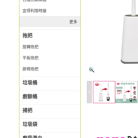
宜得利限時搶
更多
拖把
旋轉拖把
平板拖把
膠棉拖把
垃圾桶
廚餘桶
掃把
垃圾袋