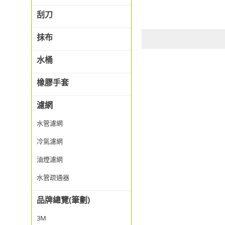
刮刀
抹布
水桶
橡膠手套
濾網
水管濾網
冷氣濾網
油煙濾網
水管疏通器
品牌總覽(筆劃)
3M