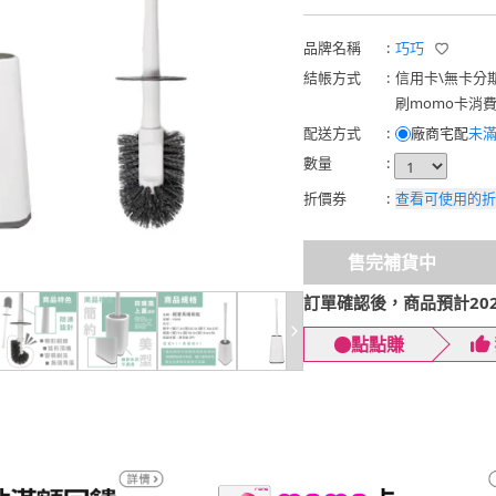
品牌名稱
:
巧巧
結帳方式
:
信用卡
\
無卡分
刷momo卡消
配送方式
:
廠商宅配
未滿
數量
:
折價券
:
查看可使用的折
售完補貨中
訂單確認後，商品預計2026
點點賺