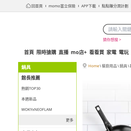
回首頁
momo富立保險
APP下載
點點賺分潤計劃
猜你想搜 >
首頁
限時搶購
直播
mo店+
看看買
家電
電玩
Home
\
餐廚用品
\
鍋具
\
鍋具
館長推薦
熱銷TOP30
本週新品
WOKYxNEOFLAM
更多