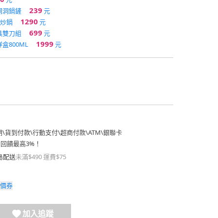
239
洞洞鍋鏟
元
1290
沾炒鍋
元
699
具雙刀組
元
1999
盒800ML
元
期
\
貨到付款
\
行動支付
\
超商付款
\
ATM
\
銀聯卡
費回饋最高3%！
島配送
未滿$490 運費$75
價券
加入追蹤