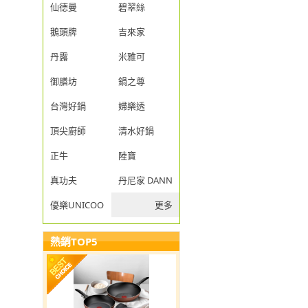
仙德曼
碧翠絲
鵝頭牌
吉來家
丹露
米雅可
御膳坊
鍋之尊
台灣好鍋
婦樂透
頂尖廚師
清水好鍋
正牛
陸寶
真功夫
丹尼家 DANNY JIA
優樂UNICOOK
更多
熱銷TOP5