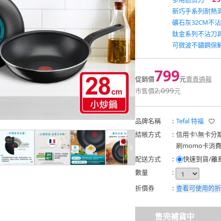
新巧手系列耐熱
礦石灰32CM不
鈦金系列不沾刀
可微波不鏽鋼保鮮
799
促銷價
元
賣貴通報
2,099
市售價
元
品牌名稱
:
Tefal 特福
結帳方式
:
信用卡
\
無卡分
刷momo卡消
配送方式
:
快速到貨/離
數量
:
折價券
:
查看可使用的折
售完補貨中