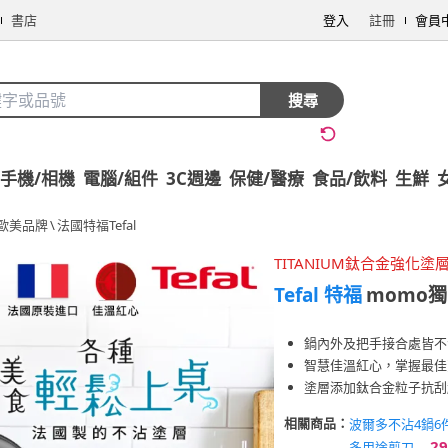
書店
登入
註冊
會員
搜尋
手機/相機
電腦/組件
3C週邊
保健/醫療
食品/飲料
生鮮
歐美品牌
\
法國特福Tefal
TITANIUM鈦合金強化塗
Tefal 特福
momo
鍋內外及把手接合處皆不
智慧佳溫紅心，掌握最佳
塗層添加鈦合金粒子抗刮
相關商品：
波爾多不沾4鍋6
29
多用途剪刀