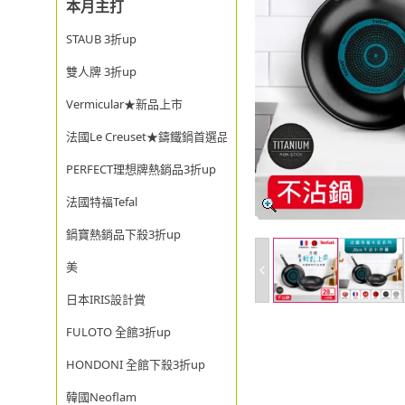
本月主打
STAUB 3折up
雙人牌 3折up
Vermicular★新品上市
法國Le Creuset★鑄鐵鍋首選品牌
PERFECT理想牌熱銷品3折up
法國特福Tefal
鍋寶熱銷品下殺3折up
美
日本IRIS設計賞
FULOTO 全館3折up
HONDONI 全館下殺3折up
韓國Neoflam