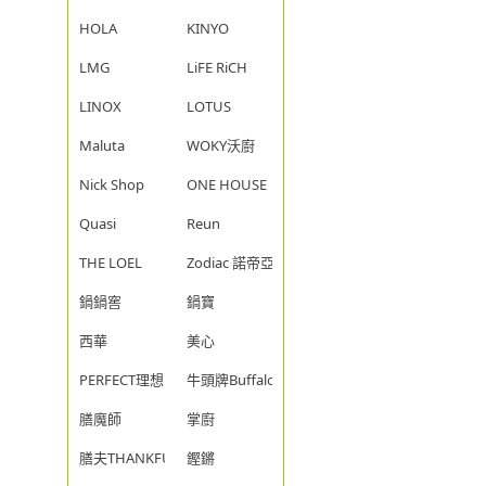
HOLA
KINYO
LMG
LiFE RiCH
LINOX
LOTUS
Maluta
WOKY沃廚
Nick Shop
ONE HOUSE
Quasi
Reun
THE LOEL
Zodiac 諾帝亞
鍋鍋窖
鍋寶
西華
美心
PERFECT理想
牛頭牌Buffalo
膳魔師
掌廚
膳夫THANKFUL
鏗鏘