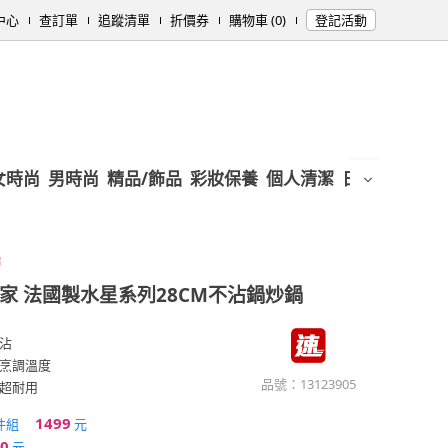
中心
查訂單
追蹤清單
折價券
購物車 (0)
登記活動
女時尚
男時尚
精品/飾品
彩妝保養
個人清潔
日用/紙品
母
層
獨家 法國製水星系列28CM不沾鍋炒鍋
沾
烹調溫度
品號：
13123905
超耐用
1499
件組
元
0
元