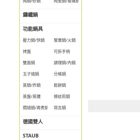
陶鍋/砂鍋
陶瓷鍋/玻璃鍋/透明鍋
鑄鐵鍋
功能鍋具
壓力鍋/快鍋
鴛鴦鍋/火鍋
烤盤
可拆手柄
雙面鍋
調理鍋/內鍋
玉子燒鍋
分格鍋
蒸鍋/炸鍋
鬆餅鍋
蒸盤/蒸籠
條紋煎鍋
燜燒鍋/再煮鍋
塔吉鍋
德國雙人
STAUB