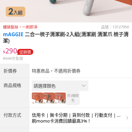
纏繞髮絲，一刷即淨
品號：
13127950
mAGGIE
二合一梳子清潔刷-2入組(清潔刷 清潔爪 梳子清
潔)
290
$
促銷價
$
500
市售價
折價券
特惠商品，不適用折價券
商品規格
請選擇顏色
共3種
顏
色
付款方式
信用卡 | 無卡分期 | 貨到付款 | 行動支付 | 超
商付款 | ATM | 銀聯卡
刷momo卡消費回饋最高3%！