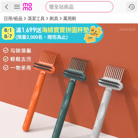
搜全站商品
商品
評價
詳情
規格
推薦
日用/紙品
清潔工具
刷具
萬用刷