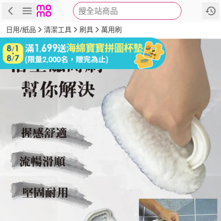
搜全站商品
商品
評價
詳情
規格
推薦
日用/紙品
清潔工具
刷具
萬用刷