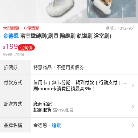
大型刷頭，方便清潔
品號：
13127951
金德恩
浴室磁磚刷(刷具 隙縫刷 軌道刷 浴室刷)
199
$
促銷價
$
599
市售價
折價券
特惠商品，不適用折價券
付款方式
信用卡 | 無卡分期 | 貨到付款 | 行動支付 | 超
商付款 | ATM | 銀聯卡
刷momo卡消費回饋最高3%！
配送方式
廠商宅配
超商取貨
滿$190出貨
品牌名稱
金德恩
．
追蹤