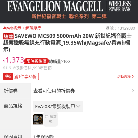
有Wh標示，超薄厚度
品號：
13129380
SAVEWO
MC509 5000mAh 20W 新世紀福音戰士
超薄磁吸無線充行動電源_19.35Wh(Magsafe/具Wh標
示)
1,373
$
限時折後價
總銷量>100
$
1,616
促銷價
$
1,990
市售價
滿1件享85折
現折
活動賣場
折價券
查看可使用的折價券
商品規格
EVA-03/零號機裝甲
共1種
款
式
保固資訊
1年保固期