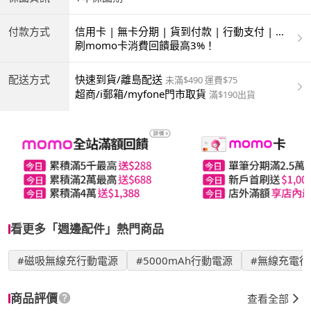
付款方式
信用卡 | 無卡分期 | 貨到付款 | 行動支付 | 超
商付款 | ATM | 銀聯卡
刷momo卡消費回饋最高3%！
配送方式
快速到貨/離島配送
未滿$490 運費$75
超商/i郵箱/myfone門市取貨
滿$190出貨
看更多「週邊配件」熱門商品
#磁吸無線充行動電源
#5000mAh行動電源
#無線充電行
商品評價
查看全部