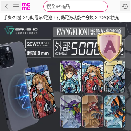
搜全站商品
商品
評價
詳情
規格
推薦
手機/相機
行動電源/電池
行動電源功能性分類
PD/QC快充