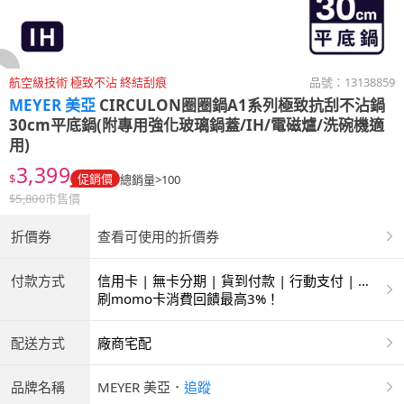
航空級技術 極致不沾 終結刮痕
品號：
13138859
MEYER 美亞
CIRCULON圈圈鍋A1系列極致抗刮不沾鍋
30cm平底鍋(附專用強化玻璃鍋蓋/IH/電磁爐/洗碗機適
用)
3,399
$
促銷價
總銷量>100
$
5,800
市售價
折價券
查看可使用的折價券
付款方式
信用卡 | 無卡分期 | 貨到付款 | 行動支付 | 超
商付款 | ATM | 銀聯卡
刷momo卡消費回饋最高3%！
配送方式
廠商宅配
品牌名稱
MEYER 美亞
．
追蹤