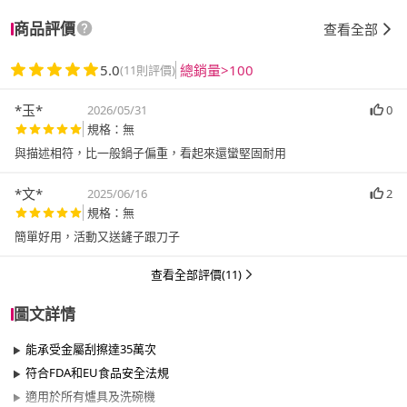
商品評價
查看全部
5.0
總銷量>100
(11則評價)
*玉*
2026/05/31
0
規格：無
與描述相符，比一般鍋子偏重，看起來還蠻堅固耐用
*文*
2025/06/16
2
規格：無
簡單好用，活動又送鏟子跟刀子
查看全部評價(11)
圖文詳情
能承受金屬刮擦達35萬次
符合FDA和EU食品安全法規
適用於所有爐具及洗碗機