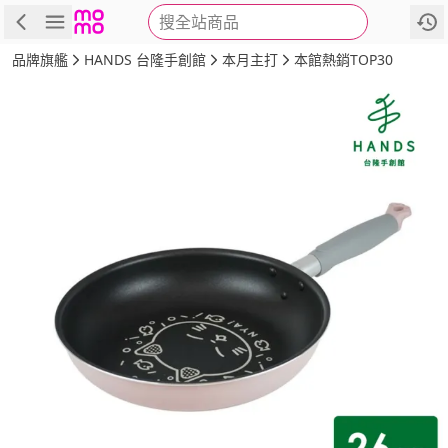
搜全站商品
商品
評價
詳情
規格
推薦
品牌旗艦
HANDS 台隆手創館
本月主打
本館熱銷TOP30