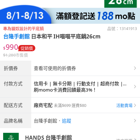
專為貓奴設計的平底鍋
品號：
13141913
台隆手創館
日本和平 IH喵喵平底鍋26cm
990
$
促銷價
$
1,280
市售價
折價券
查看可使用的折價券
付款方式
信用卡 | 無卡分期 | 行動支付 | 超商付款 |
ATM | 銀聯卡
刷momo卡消費回饋最高3%！
配送方式
廠商宅配
活動賣場
未滿$699 運費$80
品牌名稱
台隆手創館
．
追蹤
HANDS 台隆手創館