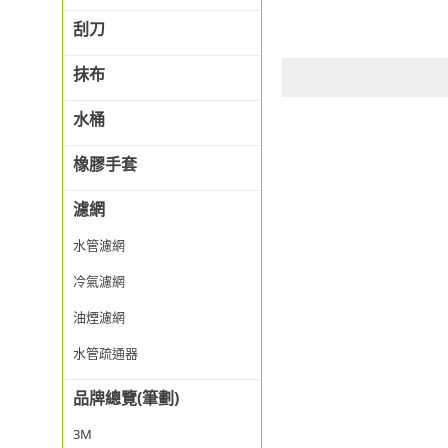
刮刀
抹布
水桶
橡膠手套
濾網
水管濾網
冷氣濾網
油煙濾網
水管疏通器
品牌總覽(筆劃)
3M