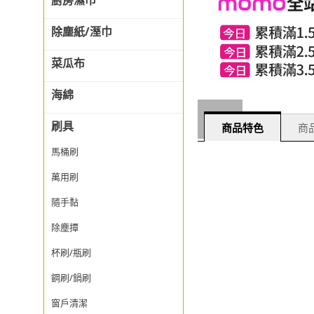
廚房濕巾
除塵紙/溼巾
菜瓜布
海綿
刷具
商品特色
商品
馬桶刷
萬用刷
隨手黏
除塵撢
杯刷/瓶刷
鋼刷/鍋刷
窗戶清潔