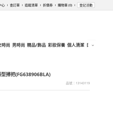
中心
查訂單
追蹤清單
折價券
購物車 (0)
登記活動
女時尚
男時尚
精品/飾品
彩妝保養
個人清潔
日用/紙品
母
型掃把(FG638906BLA)
品號：
13143119