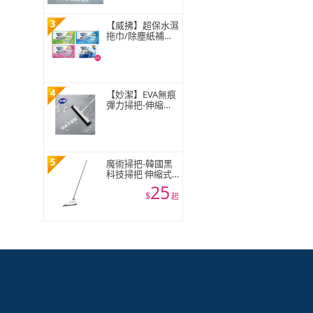
3
【威拂】超保水濕
拖巾/除塵紙補充
包組 共64-72片(無
香/清新花香/青檸
柑橘)(2入組)
4
【妙潔】EVA無痕
彈力掃把-伸縮款
(1掃把頭+1伸縮
桿)
5
魔術掃把-韓國黑
科技掃把 伸縮式
刮地拖把 刮水器
25
窗戶玻璃刮刀 地
$
起
板清潔神器 不能
超取☆豪麥網☆