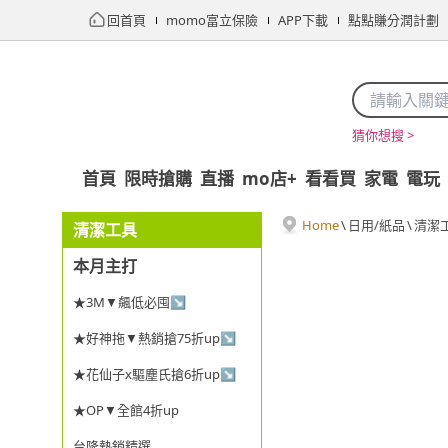
回首頁
momo富立保險
APP下載
點點賺分潤計劃
猜你想搜 >
首頁
限時搶購
直播
mo店+
看看買
家電
電玩
Home
\
日用/紙品
\
清潔
清潔工具
本月主打
★3M▼飆低必囤↘
★好神拖▼熱銷搶75折up↘
★花仙子x驅塵氏搶6折up↘
★OP▼全館4折up
台隆熱銷精選