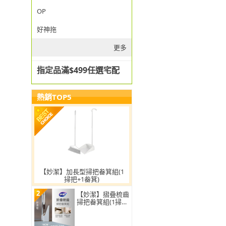
OP
好神拖
更多
指定品滿$499任選宅配
熱銷TOP5
【妙潔】加長型掃把畚箕組(1
掃把+1畚箕)
2
【妙潔】摺疊梳齒
掃把畚箕組(1掃把
+1畚箕)