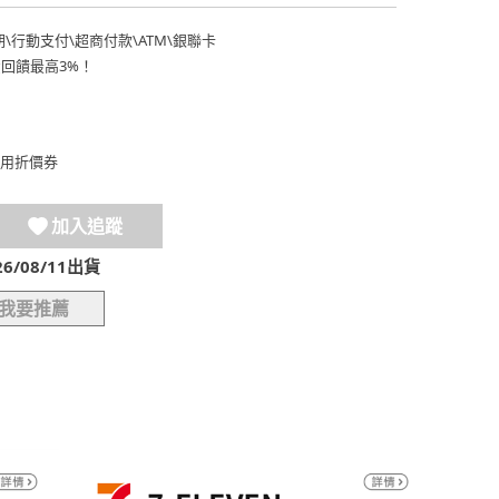
期
\
行動支付
\
超商付款
\
ATM
\
銀聯卡
費回饋最高3%！
用折價券
加入追蹤
/08/11出貨
我要推薦