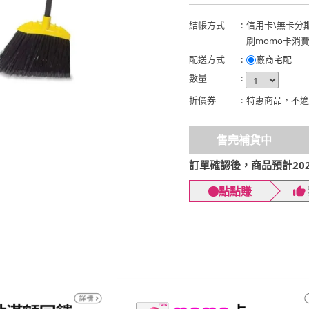
結帳方式
:
信用卡
\
無卡分
刷momo卡消
配送方式
:
廠商宅配
數量
:
折價券
:
特惠商品，不適
售完補貨中
訂單確認後，商品預計2026
點點賺