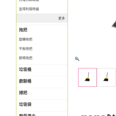
宜得利限時搶
更多
拖把
旋轉拖把
平板拖把
膠棉拖把
垃圾桶
廚餘桶
掃把
垃圾袋