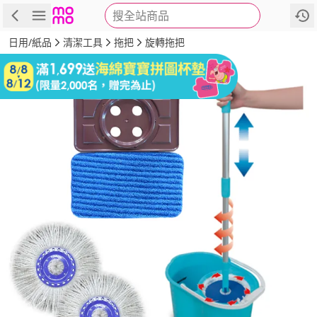
搜全站商品
商品
評價
詳情
規格
推薦
日用/紙品
清潔工具
拖把
旋轉拖把