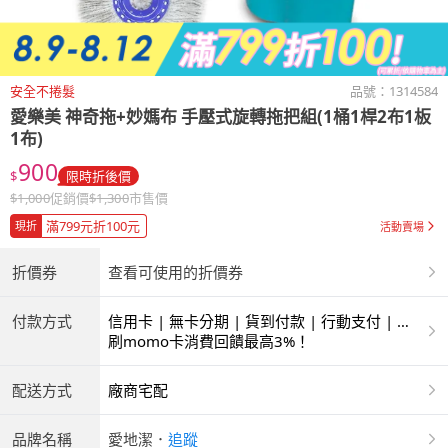
安全不捲髮
品號：
1314584
愛樂美 神奇拖+妙媽布 手壓式旋轉拖把組(1桶1桿2布1板
1布)
900
$
限時折後價
$
1,000
促銷價
$
1,300
市售價
滿799元折100元
現折
活動賣場
折價券
查看可使用的折價券
付款方式
信用卡 | 無卡分期 | 貨到付款 | 行動支付 | 超
商付款 | ATM | 銀聯卡
刷momo卡消費回饋最高3%！
配送方式
廠商宅配
品牌名稱
愛地潔
．
追蹤