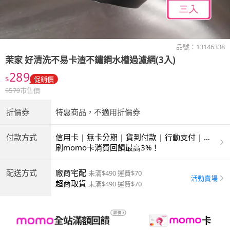
品號：
13146338
茉家
好清洗不易卡渣不鏽鋼水槽過濾網(3入)
289
$
促銷價
$
579
市售價
折價券
特惠商品，不適用折價券
付款方式
信用卡 | 無卡分期 | 貨到付款 | 行動支付 | 超
商付款 | ATM | 銀聯卡
刷momo卡消費回饋最高3%！
配送方式
廠商宅配
未滿$490 運費$70
活動賣場
超商取貨
未滿$490 運費$70