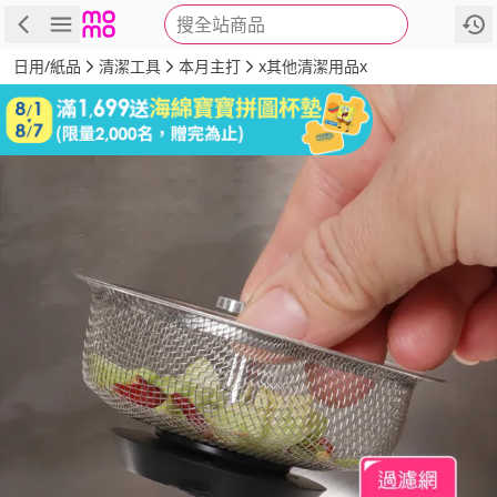
搜全站商品
商品
評價
詳情
規格
推薦
日用/紙品
清潔工具
本月主打
x其他清潔用品x