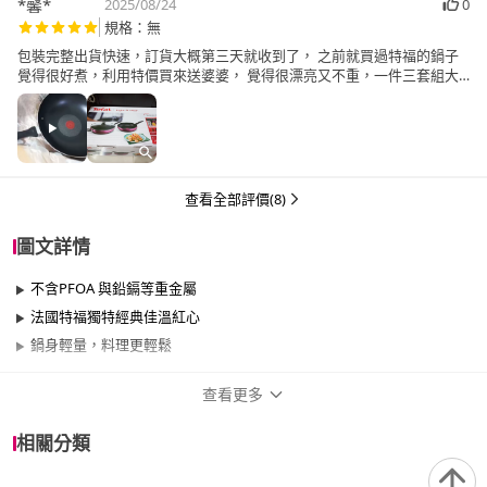
*馨*
2025/08/24
0
規格：無
包裝完整出貨快速，訂貨大概第三天就收到了， 之前就買過特福的鍋子
覺得很好煮，利用特價買來送婆婆， 覺得很漂亮又不重，一件三套組大
小鍋都有了，太棒了😆
查看全部評價(8)
圖文詳情
不含PFOA 與鉛鎘等重金屬
法國特福獨特經典佳溫紅心
鍋身輕量，料理更輕鬆
查看更多
商品規格
相關分類
品牌名稱
Tefal 特福