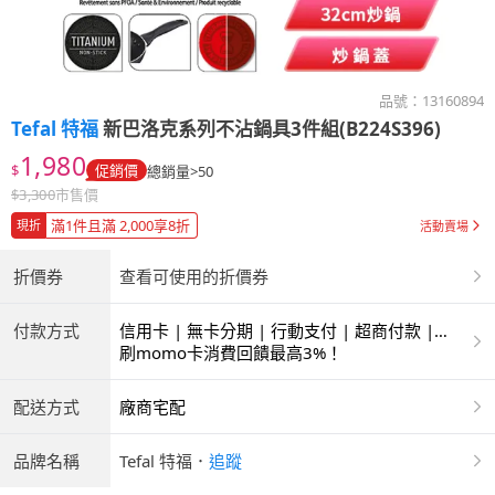
品號：
13160894
Tefal 特福
新巴洛克系列不沾鍋具3件組(B224S396)
1,980
$
促銷價
總銷量>50
$
3,300
市售價
滿1件且滿 2,000享8折
現折
活動賣場
折價券
查看可使用的折價券
付款方式
信用卡 | 無卡分期 | 行動支付 | 超商付款 |
ATM | 銀聯卡
刷momo卡消費回饋最高3%！
配送方式
廠商宅配
品牌名稱
Tefal 特福
．
追蹤