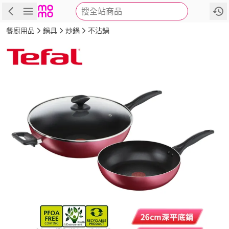
搜全站商品
商品
評價
詳情
規格
推薦
餐廚用品
鍋具
炒鍋
不沾鍋