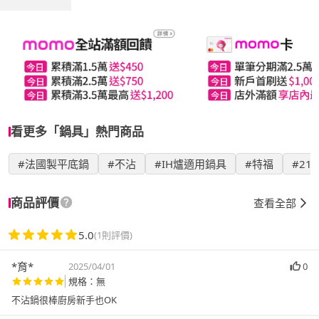
看更多「鍋具」熱門商品
#法國製平底鍋
#不沾
#IH爐適用鍋具
#特福
#21
商品評價
查看全部
5.0
(1則評價)
*育*
2025/04/01
0
規格：無
不沾鍋很棒廚房新手也OK