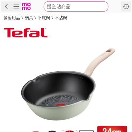
搜全站商品
商品
評價
詳情
規格
推薦
餐廚用品
鍋具
平底鍋
不沾鍋