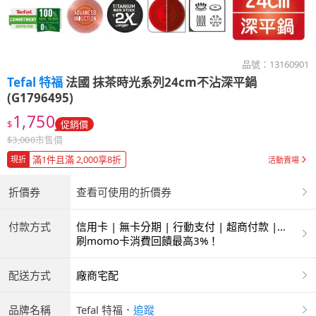
品號：
13160901
Tefal 特福
法國 抹茶時光系列24cm不沾深平鍋
(G1796495)
1,750
$
促銷價
$
3,000
市售價
滿1件且滿 2,000享8折
現折
活動賣場
折價券
查看可使用的折價券
付款方式
信用卡 | 無卡分期 | 行動支付 | 超商付款 |
ATM | 銀聯卡
刷momo卡消費回饋最高3%！
配送方式
廠商宅配
品牌名稱
Tefal 特福
．
追蹤