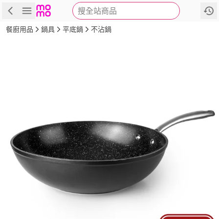
搜全站商品
商品
評價
詳情
規格
推薦
餐廚用品
鍋具
平底鍋
不沾鍋