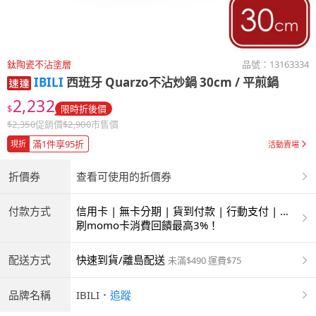
鈦陶瓷不沾塗層
品號：
13163334
IBILI
西班牙 Quarzo不沾炒鍋 30cm / 平煎鍋
2,232
$
限時折後價
$
2,350
促銷價
$
2,900
市售價
滿1件享95折
現折
活動賣場
折價券
查看可使用的折價券
付款方式
信用卡 | 無卡分期 | 貨到付款 | 行動支付 | 超
商付款 | ATM | 銀聯卡
刷momo卡消費回饋最高3%！
配送方式
快速到貨/離島配送
未滿$490 運費$75
品牌名稱
IBILI
．
追蹤