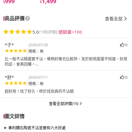
999
1,499
$
$
商品評價
查看全部
5.0
總銷量>100
(15則評價)
*子*
2026/07/28
0
規格：無
比一般不沾鍋還要不沾，導熱好像也比較快，至於耐用度還不知道，好用
的話，會再回購。
(我的定義耐用度以2年為分界點，超過到2.5~3年以上就可以算是耐用)
但到貨的速度沒得說，超快。
*舒*
2026/07/11
0
規格：無
超好用！找了好久，終於找到真的不沾鍋
查看全部評價(15)
圖文詳情
專利鑽石陶瓷不沾塗層有六大好處