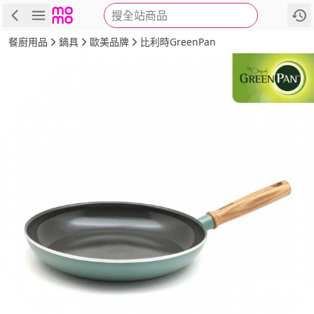
搜全站商品
商品
評價
詳情
規格
推薦
餐廚用品
鍋具
歐美品牌
比利時GreenPan