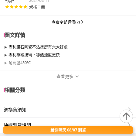
*翊*
2024/09/11
規格：無
查看全部評價(2)
圖文詳情
專利鑽石陶瓷不沾塗層有六大好處
專利導磁技術，導熱速度更快
耐高溫450℃
查看更多
商品規格
相關分類
品牌名稱
GreenPan
退換貨須知
尺寸
26cm~29cm
材質
其他合金
快速到貨說明
最快明天 08/07 到貨