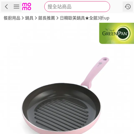
搜全站商品
商品
評價
詳情
規格
推薦
餐廚用品
鍋具
館長推薦
日韓歐美鍋具★全館3折up