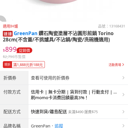
適用IH爐
品號：
13168431
GreenPan
鑽石陶瓷塗層不沾圓形煎鍋 Torino
28cm(不含蓋/不挑爐具/不沾鍋/陶瓷/洗碗機適用)
899
$
促銷價
$
2,790
市售價
滿1,888元折188元
現折
活動賣場
折價券
查看可使用的折價券
付款方式
信用卡 | 無卡分期 | 貨到付款 | 行動支付 | 超
商付款 | ATM | 銀聯卡
刷momo卡消費回饋最高3%！
配送方式
快速到貨/離島配送
未滿$490 運費$75
品牌名稱
GreenPan
．
追蹤