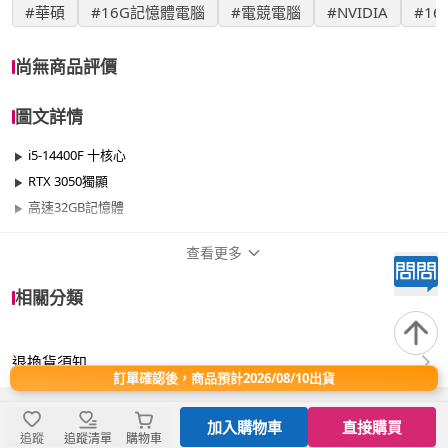
#華碩
#16G記憶體電腦
#電競電腦
#NVIDIA
#1
尚無商品評價
圖文詳情
i5-14400F 十核心
RTX 3050獨顯
高速32GB記憶體
查看更多
商品規格
相關分類
品牌名稱
NVIDIA
退換貨須知
效能
501W~700W
訂單確認後，商品預計2026/08/10出貨
晶片
RTX 30系列
加入購物車
直接購買
追蹤
追蹤清單
購物車