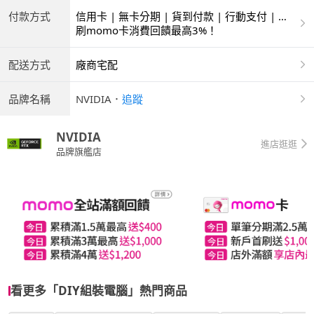
付款方式
信用卡 | 無卡分期 | 貨到付款 | 行動支付 | 銀
聯卡
刷momo卡消費回饋最高3%！
配送方式
廠商宅配
品牌名稱
NVIDIA
．
追蹤
NVIDIA
進店逛逛
品牌旗艦店
看更多「DIY組裝電腦」熱門商品