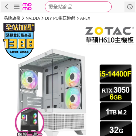
搜全站商品
商品
評價
詳情
規格
推薦
品牌旗艦
NVIDIA
DIY PC暢玩遊戲
APEX