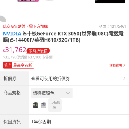
此商品無軟體，需下方加購
品號：
13175461
NVIDIA
i5十核GeForce RTX 3050{世界龜J08C}電競電
腦(i5-14400F/華碩H610/32G/1TB)
31,762
$
限時折後價
$
33,790
促銷價
$
37,100
市售價
最高享92折
現折
活動賣場
折價券
查看可使用的折價券
商品規格
請選擇顏色
共2種
顏
色
保固資訊
1年保固期