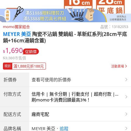
momo獨家組合
品號：
13182053
MEYER 美亞
陶瓷不沾鍋 雙鍋組 - 革新紅系列(28cm平底
鍋+16cm湯鍋含蓋)
1,690
$
促銷價
$
3,380
市售價
滿1,888元折188元
現折
活動賣場
折價券
查看可使用的折價券
付款方式
信用卡 | 無卡分期 | 行動支付 | 超商付款 |
ATM | 銀聯卡
刷momo卡消費回饋最高3%！
配送方式
廠商宅配
品牌名稱
MEYER 美亞
．
追蹤