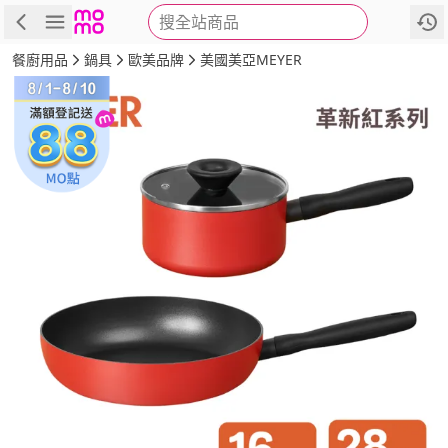
搜全站商品
商品
評價
詳情
規格
推薦
餐廚用品
鍋具
歐美品牌
美國美亞MEYER