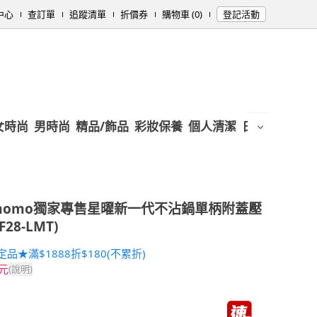
中心
查訂單
追蹤清單
折價券
購物車 (0)
登記活動
女時尚
男時尚
精品/飾品
彩妝保養
個人清潔
日用/紙品
母
momo獨家專售星曜新一代不沾鍋單柄附蓋壓
28-LMT)
品★滿$1888折$180(不累折)
0元
(說明)