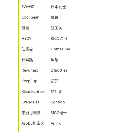
SWANZ
日本孔雀
Cool Gear
飛狼
酷鯊
鈦工坊
HYDY
RICO瑞可
仙德曼
HomeTune
杯具熊
理想
Revomax
24Bottles
KeepCup
凱菲
KleanKanteen
酷仕客
GrandTies
Contigo
掌廚可樂膳
SIGG瑞士
Asobu加拿大
Arlink