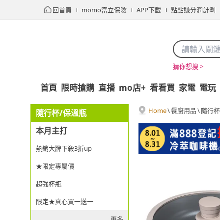
回首頁
momo富立保險
APP下載
點點賺分潤計劃
猜你想搜 >
首頁
限時搶購
直播
mo店+
看看買
家電
電玩
Home
\
餐廚用品
\
隨行杯
隨行杯/保溫瓶
本月主打
熱銷大牌下殺3折up
★限定專屬價
超強杯瓶
限定★真心買一送一
更多