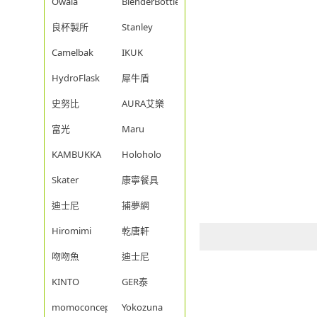
Owala
BlenderBottle
良杯製所
Stanley
Camelbak
IKUK
HydroFlask
犀牛盾
史努比
AURA艾樂
富光
Maru
KAMBUKKA
Holoholo
Skater
康寧餐具
迪士尼
捕夢網
Hiromimi
乾唐軒
吻吻魚
迪士尼
KINTO
GER泰
momoconcept
Yokozuna