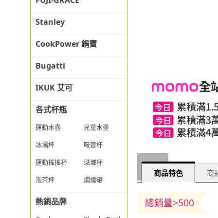
FUJI-GRACE
Stanley
CookPower 鍋寶
Bugatti
IKUK 艾可
各式杯瓶
運動水壺
兒童水壺
冰壩杯
吸管杯
運動搖搖杯
琺瑯杯
商品特色
商品
泡茶杯
燜燒罐
熱銷品牌
總銷量>500