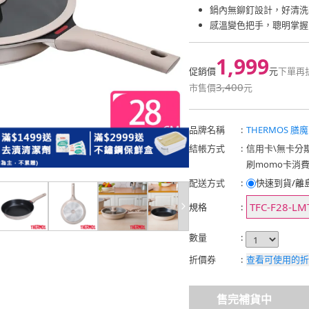
鍋內無鉚釘設計，好清洗
感溫變色把手，聰明掌握
1,999
促銷價
元
下單再
3,400
市售價
元
品牌名稱
:
THERMOS 膳
結帳方式
:
信用卡
\
無卡分
刷momo卡消
配送方式
:
快速到貨/離
TFC-F28-L
規格
:
數量
:
折價券
:
查看可使用的折
售完補貨中