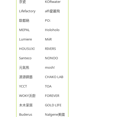
京瓷
KORwater
Lifefactory
alfi愛麗飛
歐都納
PO:
MEPAL
Holoholo
Lumiere
MiiR
HOUSUXI
RIVERS
Santeco
NONOO
元氣熊
mosh!
源源鋼藝
CHAKO LAB
YCCT
TOA
WOKY沃廚
FOREVER
木木家居
GOLD LIFE
Buderus
Nalgene美國