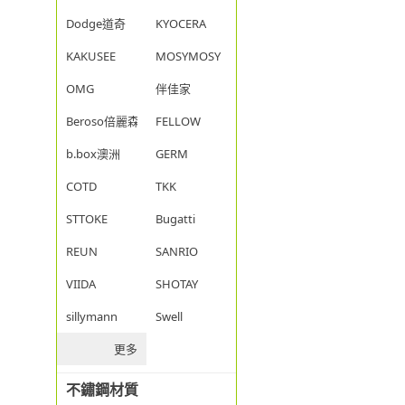
Dodge道奇
KYOCERA
KAKUSEE
MOSYMOSY
OMG
伴佳家
Beroso倍麗森
FELLOW
b.box澳洲
GERM
COTD
TKK
STTOKE
Bugatti
REUN
SANRIO
VIIDA
SHOTAY
sillymann
Swell
更多
不鏽鋼材質