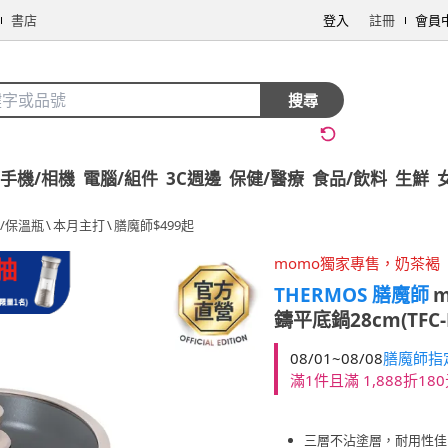
書店
登入
註冊
會員
搜尋
手機/相機
電腦/組件
3C週邊
保健/醫療
食品/飲料
生鮮
/保溫瓶
\
本月主打
\
膳魔師$499起
momo獨家專售，奶茶褐
THERMOS 膳魔師
鑄平底鍋28cm(TFC-F
08/01~08/08
膳魔師指定
滿1件且滿 1,888折18
三層不沾塗層，耐用性佳