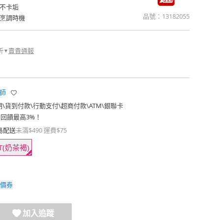
不卡垢
品號：
13182055
烹調時機
折
賣貴通報
▼
魔師
期
\
貨到付款
\
行動支付
\
超商付款
\
ATM
\
銀聯卡
費回饋最高3%！
島配送
未滿$490 運費$75
MT(奶茶褐)
價券
加入追蹤