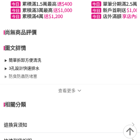
尚無商品評價
圖文詳情
簡單拆卸方便清洗
3孔設計快速排水
防臭防蟲防堵塞
查看更多
商品規格
相關分類
適用於
廚房、餐廳
退換貨須知
主要材質: 304不鏽鋼、POM濾網
尺寸: 108*55*70mm