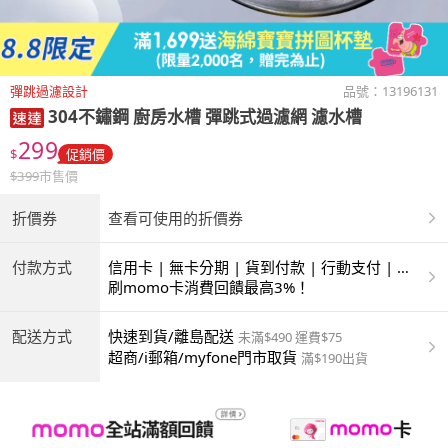
彈跳過濾設計
品號：
13196131
304不鏽鋼 廚房水槽 彈跳式過濾網 濾水槽
299
$
促銷價
$
399
市售價
折價券
查看可使用的折價券
付款方式
信用卡 | 無卡分期 | 貨到付款 | 行動支付 | 超
商付款 | ATM | 銀聯卡
刷momo卡消費回饋最高3%！
配送方式
快速到貨/離島配送
未滿$490 運費$75
超商/i郵箱/myfone門市取貨
滿$190出貨