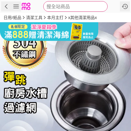
搜全站商品
商品
評價
詳情
規格
推薦
日用/紙品
清潔工具
本月主打
x其他清潔用品x