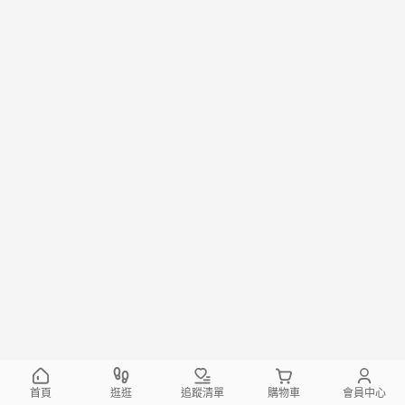
首頁
逛逛
追蹤清單
購物車
會員中心