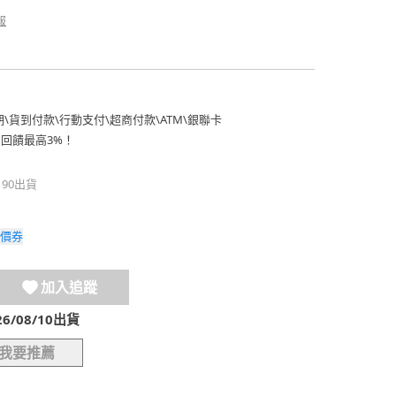
報
期
\
貨到付款
\
行動支付
\
超商付款
\
ATM
\
銀聯卡
費回饋最高3%！
190出貨
價券
加入追蹤
/08/10出貨
我要推薦