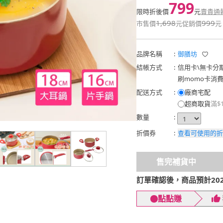
799
限時折後價
元
賣貴通
1,698
999
市售價
元
促銷價
元
品牌名稱
:
御膳坊
結帳方式
:
信用卡
\
無卡分
刷momo卡消
配送方式
:
廠商宅配
超商取貨
滿$
數量
:
折價券
:
查看可使用的折
售完補貨中
訂單確認後，商品預計2026
點點賺