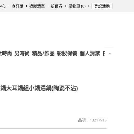
中心
查訂單
追蹤清單
折價券
購物車 (0)
登記活動
女時尚
男時尚
精品/飾品
彩妝保養
個人清潔
日用/紙品
母
鍋大耳鍋組小鍋湯鍋(陶瓷不沾)
品號：
13217915