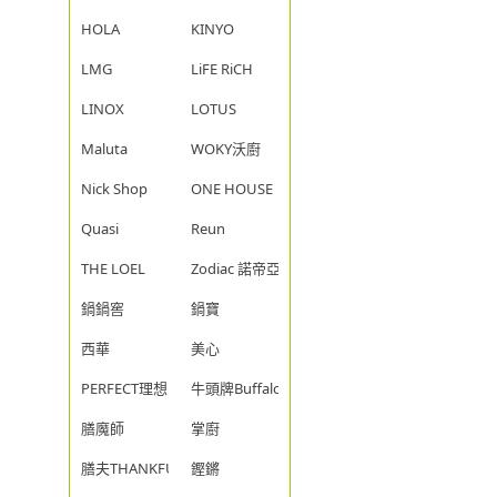
HOLA
KINYO
LMG
LiFE RiCH
LINOX
LOTUS
Maluta
WOKY沃廚
Nick Shop
ONE HOUSE
Quasi
Reun
THE LOEL
Zodiac 諾帝亞
鍋鍋窖
鍋寶
西華
美心
PERFECT理想
牛頭牌Buffalo
膳魔師
掌廚
膳夫THANKFUL
鏗鏘