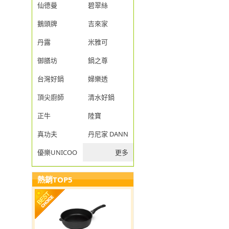
仙德曼
碧翠絲
鵝頭牌
吉來家
丹露
米雅可
御膳坊
鍋之尊
台灣好鍋
婦樂透
頂尖廚師
清水好鍋
正牛
陸寶
真功夫
丹尼家 DANNY JIA
優樂UNICOOK
更多
熱銷TOP5