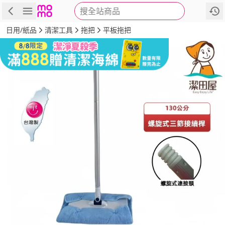
搜全站商品
商品
評價
詳情
規格
推薦
日用/紙品
清潔工具
拖把
平板拖把