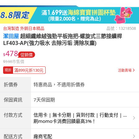
台灣製造 外銷日本精品
品號：
13218508
潔田屋
超細纖維絨強勁平板拖把-螺旋式三節接續桿
LF403-AP(強力吸水 去除污垢 清除灰塵)
478
$
促銷價
$
598
市售價
滿899元折130元
現折
活動賣場
折價券
特惠商品，不適用折價券
保固資訊
7天保固期
付款方式
信用卡 | 無卡分期 | 貨到付款 | 行動支付 | 超
商付款 | ATM | 銀聯卡
刷momo卡消費回饋最高3%！
配送方式
廠商宅配