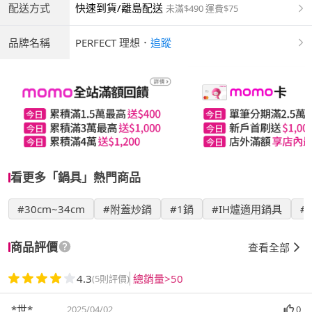
配送方式
快速到貨/離島配送
未滿$490 運費$75
品牌名稱
PERFECT 理想
．
追蹤
看更多「鍋具」熱門商品
#30cm~34cm
#附蓋炒鍋
#1鍋
#IH爐適用鍋具
#
商品評價
查看全部
4.3
總銷量>50
(5則評價)
*世*
2025/04/02
0