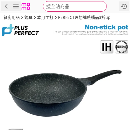
搜全站商品
商品
評價
詳情
規格
推薦
餐廚用品
鍋具
本月主打
PERFECT理想牌熱銷品3折up