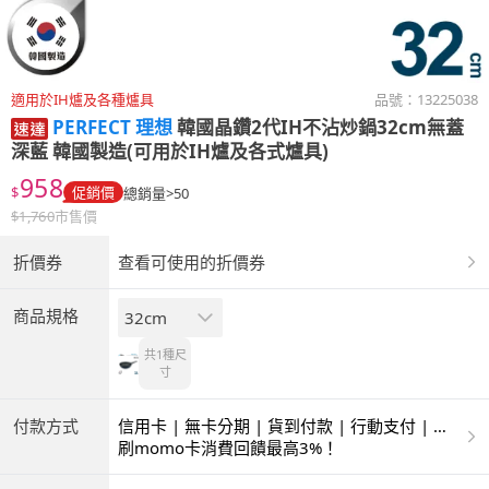
適用於IH爐及各種爐具
品號：
13225038
PERFECT 理想
韓國晶鑽2代IH不沾炒鍋32cm無蓋
深藍 韓國製造(可用於IH爐及各式爐具)
958
$
促銷價
總銷量>50
$
1,760
市售價
折價券
查看可使用的折價券
商品規格
32cm
共1種
尺
寸
付款方式
信用卡 | 無卡分期 | 貨到付款 | 行動支付 | 超
商付款 | ATM | 銀聯卡
刷momo卡消費回饋最高3%！