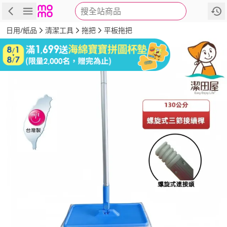
搜全站商品
商品
評價
詳情
規格
推薦
日用/紙品
清潔工具
拖把
平板拖把