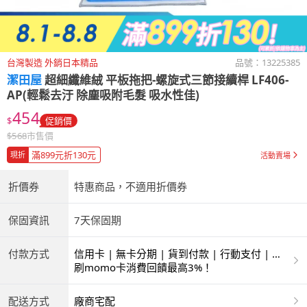
台灣製造 外銷日本精品
品號：
13225385
潔田屋
超細纖維絨 平板拖把-螺旋式三節接續桿 LF406-
AP(輕鬆去汙 除塵吸附毛髮 吸水性佳)
454
$
促銷價
$
568
市售價
滿899元折130元
現折
活動賣場
折價券
特惠商品，不適用折價券
保固資訊
7天保固期
付款方式
信用卡 | 無卡分期 | 貨到付款 | 行動支付 | 超
商付款 | ATM | 銀聯卡
刷momo卡消費回饋最高3%！
配送方式
廠商宅配