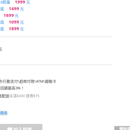
1999
16煎蛋
元
1499
平底
元
1699
元
1099
平底
元
1899
平底
元
報
期
\
行動支付
\
超商付款
\
ATM
\
銀聯卡
費回饋最高3%！
島配送
未滿$490 運費$75
價券
購物
加入追蹤