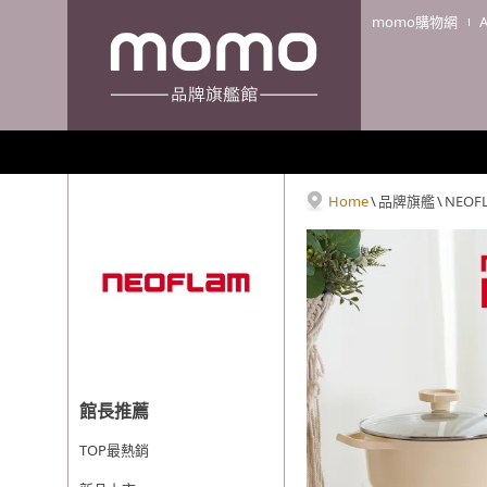
momo購物網
Home
\
品牌旗艦
\
NEOF
館長推薦
TOP最熱銷