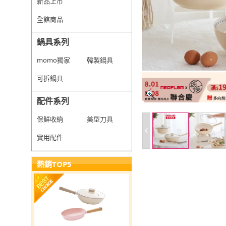
新品上市
全館商品
鍋具系列
momo獨家
韓製鍋具
可拆鍋具
配件系列
保鮮收納
美型刀具
實用配件
熱銷TOP5