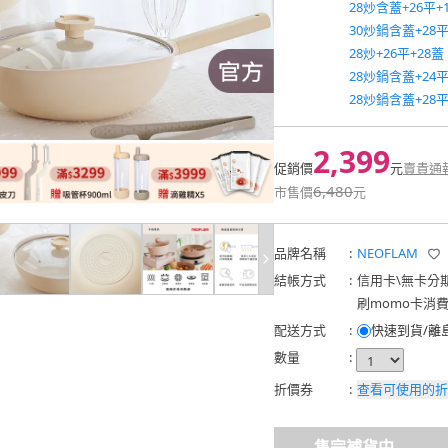
28炒含蓋+26平+
30炒鍋含蓋+28
28炒+26平+28蓋
28炒鍋含蓋+24
28炒鍋含蓋+28
2,399
促銷價
元
賣貴通
6,480
市售價
元
品牌名稱
:
NEOFLAM
結帳方式
:
信用卡
\
無卡分
刷momo卡消
配送方式
:
快速到貨/離
數量
:
折價券
:
查看可使用的折
售完補貨中