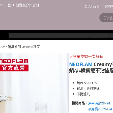
APP下載
點點賺分潤計劃
登入
/
註冊
會員
LAM
\
鍋具系列
\
momo獨家
大容量雙鍋一次擁有
NEOFLAM
Cream
鍋/非鐵氟龍不沾塗層
無PFAS.PFOA
省油、導熱快速
不挑爐具
相關商品：
深平底鍋28+24
平底鍋28+26+24