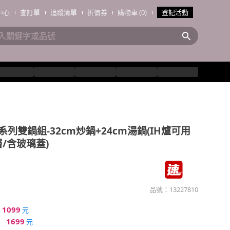
中心
查訂單
追蹤清單
折價券
購物車 (0)
登記活動
y系列雙鍋組-32cm炒鍋+24cm湯鍋(IH爐可用
/含玻璃蓋)
品號：
13227810
1099
元
1699
元