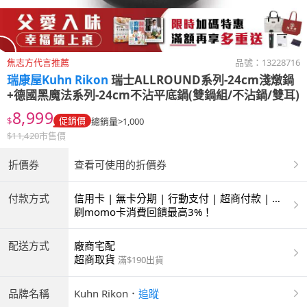
焦志方代言推薦
品號：
13228716
瑞康屋Kuhn Rikon
瑞士ALLROUND系列-24cm淺燉鍋
+德國黑魔法系列-24cm不沾平底鍋(雙鍋組/不沾鍋/雙耳)
8,999
$
促銷價
總銷量>1,000
$
11,420
市售價
折價券
查看可使用的折價券
付款方式
信用卡 | 無卡分期 | 行動支付 | 超商付款 | 銀
聯卡
刷momo卡消費回饋最高3%！
配送方式
廠商宅配
超商取貨
滿$190出貨
品牌名稱
Kuhn Rikon
．
追蹤