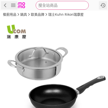
搜全站商品
商品
評價
詳情
規格
推薦
餐廚用品
鍋具
歐美品牌
瑞士Kuhn Rikon瑞康屋