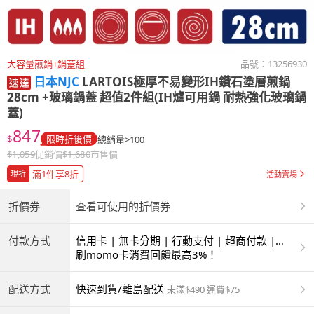
大容量煎鍋+鍋蓋組
品號：
13256930
日本NJC
LARTOIS極厚不易變形IH鑽石塗層煎鍋
28cm +玻璃鍋蓋 超值2件組(IH爐可用鍋 耐熱強化玻璃鍋
蓋)
847
$
限時折後價
總銷量>100
$
1,059
促銷價
$
1,680
市售價
滿1件享8折
現折
活動賣場
折價券
查看可使用的折價券
付款方式
信用卡 | 無卡分期 | 行動支付 | 超商付款 |
ATM | 銀聯卡
刷momo卡消費回饋最高3%！
配送方式
快速到貨/離島配送
未滿$490 運費$75