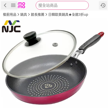
搜全站商品
商品
評價
詳情
規格
推薦
餐廚用品
鍋具
館長推薦
日韓歐美鍋具★全館3折up