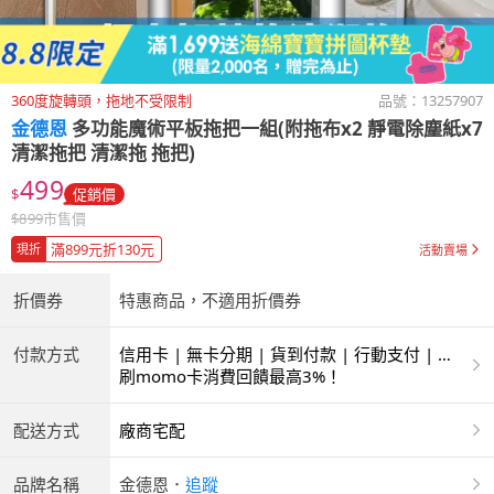
360度旋轉頭，拖地不受限制
品號：
13257907
金德恩
多功能魔術平板拖把一組(附拖布x2 靜電除塵紙x7
清潔拖把 清潔拖 拖把)
499
$
促銷價
$
899
市售價
滿899元折130元
現折
活動賣場
折價券
特惠商品，不適用折價券
付款方式
信用卡 | 無卡分期 | 貨到付款 | 行動支付 | 超
商付款 | ATM | 銀聯卡
刷momo卡消費回饋最高3%！
配送方式
廠商宅配
品牌名稱
金德恩
．
追蹤