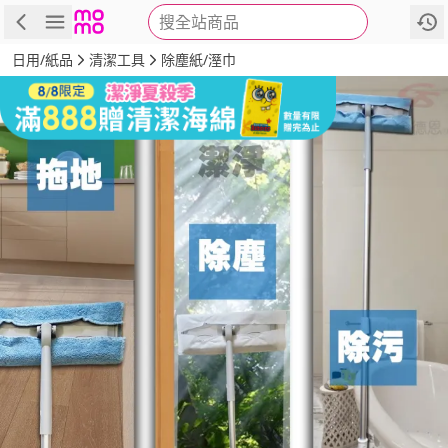
搜全站商品
商品
評價
詳情
規格
推薦
日用/紙品
清潔工具
除塵紙/溼巾