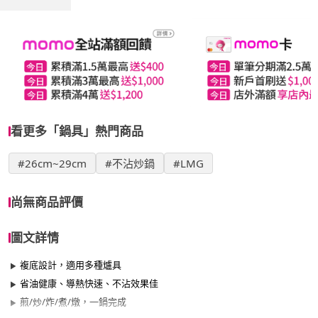
看更多「鍋具」熱門商品
#26cm~29cm
#不沾炒鍋
#LMG
尚無商品評價
圖文詳情
複底設計，適用多種爐具
省油健康、導熱快速、不沾效果佳
煎/炒/炸/煮/燉，一鍋完成