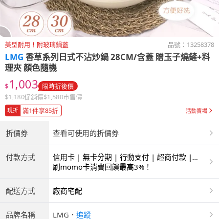
美型耐用！附玻璃鍋蓋
品號：
13258378
LMG
香草系列日式不沾炒鍋 28CM/含蓋 贈玉子燒鏟+料
理夾 顏色隨機
1,003
$
限時折後價
$
1,180
促銷價
$
1,580
市售價
滿1件享85折
現折
活動賣場
折價券
查看可使用的折價券
付款方式
信用卡 | 無卡分期 | 行動支付 | 超商付款 |
ATM | 銀聯卡 | 銀行帳戶付款
刷momo卡消費回饋最高3%！
配送方式
廠商宅配
品牌名稱
LMG
．
追蹤