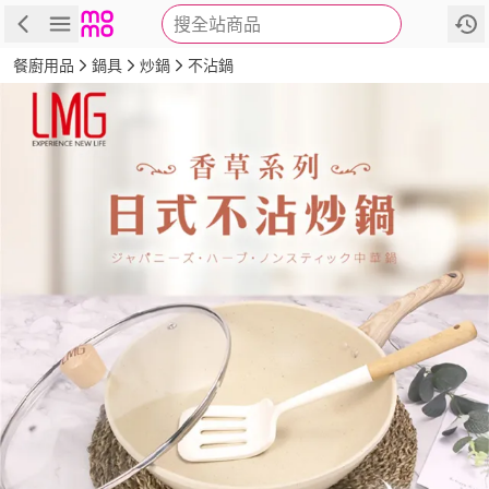
搜全站商品
商品
評價
詳情
規格
推薦
餐廚用品
鍋具
炒鍋
不沾鍋