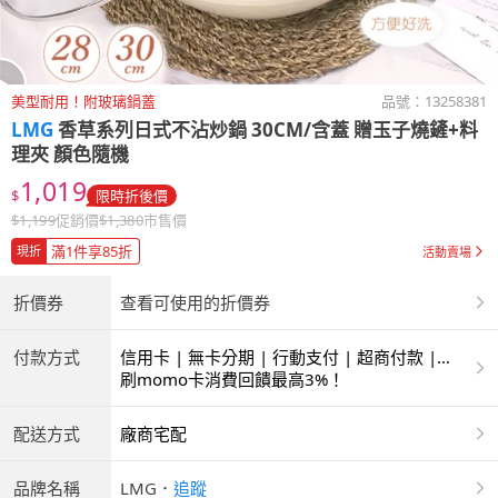
美型耐用！附玻璃鍋蓋
品號：
13258381
LMG
香草系列日式不沾炒鍋 30CM/含蓋 贈玉子燒鏟+料
理夾 顏色隨機
1,019
$
限時折後價
$
1,199
促銷價
$
1,380
市售價
滿1件享85折
現折
活動賣場
折價券
查看可使用的折價券
付款方式
信用卡 | 無卡分期 | 行動支付 | 超商付款 |
ATM | 銀聯卡
刷momo卡消費回饋最高3%！
配送方式
廠商宅配
品牌名稱
LMG
．
追蹤