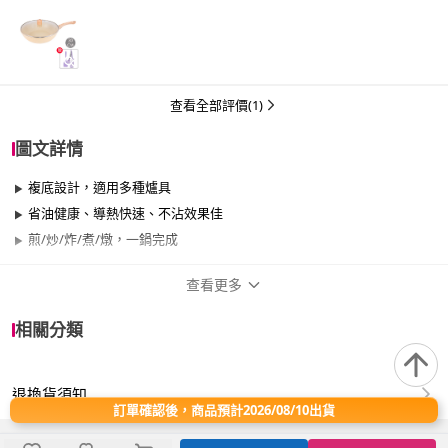
的…
查看全部評價(1)
圖文詳情
複底設計，適用多種爐具
省油健康、導熱快速、不沾效果佳
煎/炒/炸/煮/燉，一鍋完成
查看更多
商品規格
相關分類
品牌名稱
LMG
退換貨須知
尺寸
30cm~34cm
訂單確認後，商品預計2026/08/10出貨
材質
其他合金