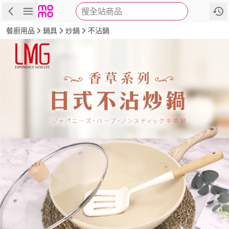
搜全站商品
商品
評價
詳情
規格
推薦
餐廚用品
鍋具
炒鍋
不沾鍋