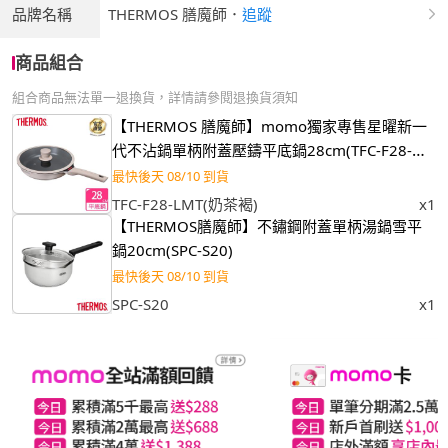
品牌名稱
THERMOS 膳魔師
．
追蹤
商品組合
組合商品無法單一退換貨，詳情請參閱退換貨須知
【THERMOS 膳魔師】momo獨家專售星曜新一
代不沾鍋單柄附蓋壓鑄平底鍋28cm(TFC-F28-
LMT)
最快後天 08/10 到貨
TFC-F28-LMT(奶茶褐)
x1
【THERMOS膳魔師】不鏽鋼附蓋單柄湯鍋雪平
鍋20cm(SPC-S20)
最快後天 08/10 到貨
SPC-S20
x1