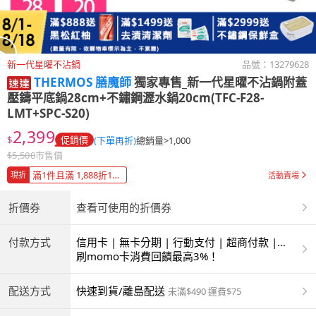
新一代星曜不沾鍋
品號：
13279628
THERMOS 膳魔師
獨家專售_新一代星曜不沾鍋附蓋
壓鑄平底鍋28cm+不鏽鋼瀝水鍋20cm(TFC-F28-
LMT+SPC-S20)
2,399
$
促銷價
(下單再折)
總銷量>1,000
$
5,500
市售價
滿1件且滿 1,888折180元
現折
活動賣場
折價券
查看可使用的折價券
付款方式
信用卡 | 無卡分期 | 行動支付 | 超商付款 |
ATM | 銀聯卡
刷momo卡消費回饋最高3%！
配送方式
快速到貨/離島配送
未滿$490 運費$75