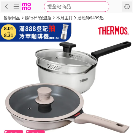
搜全站商品
商品
評價
詳情
規格
推薦
餐廚用品
隨行杯/保溫瓶
本月主打
膳魔師$499起