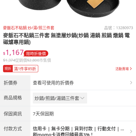
麥飯石不粘鍋 炒/湯/煎三件套
品號：
13280973
麥飯石不粘鍋三件套 無塗層炒鍋(炒鍋 湯鍋 煎鍋 燉鍋 電
磁爐專用鍋)
1,167
$
限時折後價
$
1,374
促銷價
$
2,800
市售價
滿1件享85折
現折
活動賣場
折價券
查看可使用的折價券
商品規格
炒鍋/煎鍋/湯鍋三件套
保固資訊
7天保固期
付款方式
信用卡 | 無卡分期 | 貨到付款 | 行動支付 | 超
商付款 | ATM | 銀聯卡
刷momo卡消費回饋最高3%！