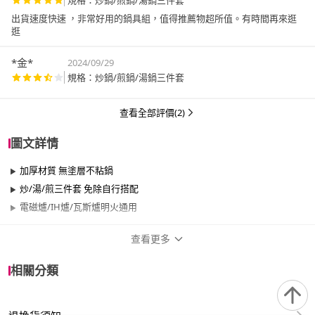
規格：炒鍋/煎鍋/湯鍋三件套
出貨速度快速 ，非常好用的鍋具組，值得推薦物超所值。有時間再來逛
逛
*金*
2024/09/29
規格：炒鍋/煎鍋/湯鍋三件套
查看全部評價(2)
圖文詳情
加厚材質 無塗層不粘鍋
炒/湯/煎三件套 免除自行搭配
電磁爐/IH爐/瓦斯爐明火通用
查看更多
商品規格
相關分類
尺寸
26cm~29cm、30cm~34cm