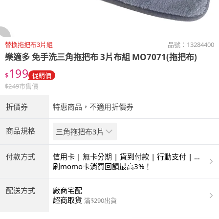
替換拖把布3片組
品號：
13284400
樂適多
免手洗三角拖把布 3片布組 MO7071(拖把布)
199
$
促銷價
$
249
市售價
折價券
特惠商品，不適用折價券
商品規格
三角拖把布3片
付款方式
信用卡 | 無卡分期 | 貨到付款 | 行動支付 | 超
商付款 | ATM | 銀聯卡
刷momo卡消費回饋最高3%！
配送方式
廠商宅配
超商取貨
滿$290出貨