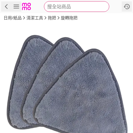
搜全站商品
商品
評價
詳情
規格
推薦
日用/紙品
清潔工具
拖把
旋轉拖把