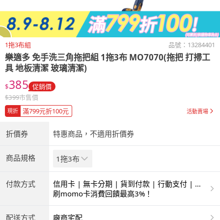
1拖3布組
品號：
13284401
樂適多
免手洗三角拖把組 1拖3布 MO7070(拖把 打掃工
具 地板清潔 玻璃清潔)
385
$
促銷價
$
399
市售價
滿799元折100元
現折
活動賣場
折價券
特惠商品，不適用折價券
商品規格
1拖3布
付款方式
信用卡 | 無卡分期 | 貨到付款 | 行動支付 | 超
商付款 | ATM | 銀聯卡
刷momo卡消費回饋最高3%！
配送方式
廠商宅配