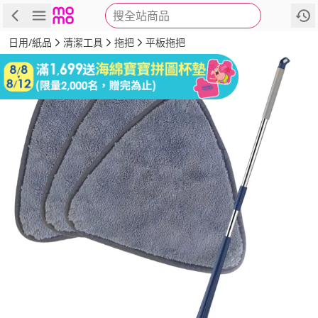
搜全站商品
商品
評價
詳情
規格
推薦
日用/紙品
清潔工具
拖把
平板拖把