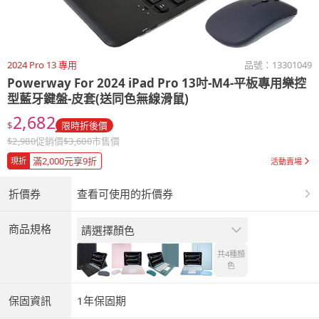
2024 Pro 13 專用
品號：
13301049
Powerway For 2024 iPad Pro 13吋-M4-平板專用樂控
型藍牙鍵盤-皮套(送同色無線滑鼠)
2,682
$
限時折後價
$
2,980
促銷價
$
3,600
市售價
滿2,000元享9折
現折
活動賣場
折價券
查看可使用的折價券
商品規格
請選擇顏色
共4種
顏
色
保固資訊
1年保固期