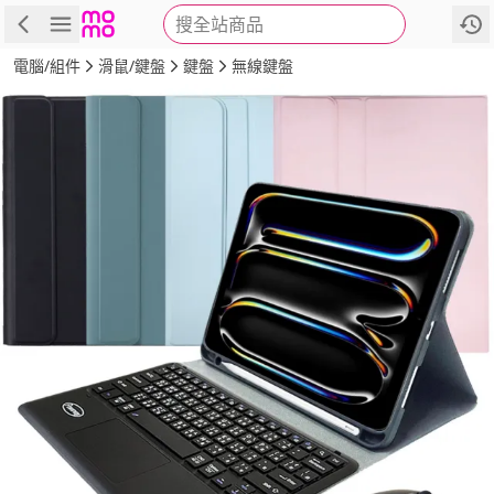
搜全站商品
商品
評價
詳情
規格
推薦
電腦/組件
滑鼠/鍵盤
鍵盤
無線鍵盤