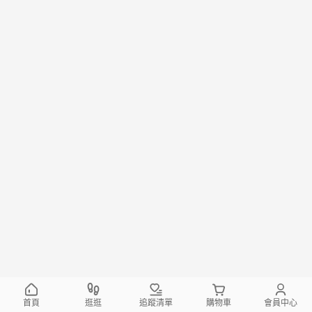
首頁
逛逛
追蹤清單
購物車
會員中心