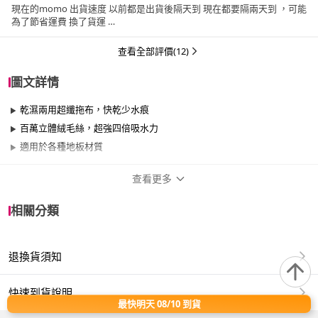
現在的momo 出貨速度 以前都是出貨後隔天到 現在都要隔兩天到 ，可能
為了節省運費 換了貨運
這麼多電商通路 已經沒有任何優勢
查看全部評價(12)
圖文詳情
乾濕兩用超纖拖布，快乾少水痕
百萬立體絨毛絲，超強四倍吸水力
適用於各種地板材質
查看更多
商品規格
相關分類
品牌名稱
妙潔
退換貨須知
適用於
臥室、客廳、浴室、廚房、陽台、餐廳、室
內、室外、玄關
快速到貨說明
最快明天 08/10 到貨