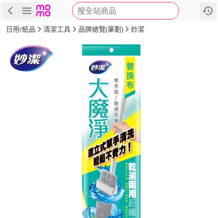
搜全站商品
商品
評價
詳情
規格
推薦
日用/紙品
清潔工具
品牌總覽(筆劃)
妙潔