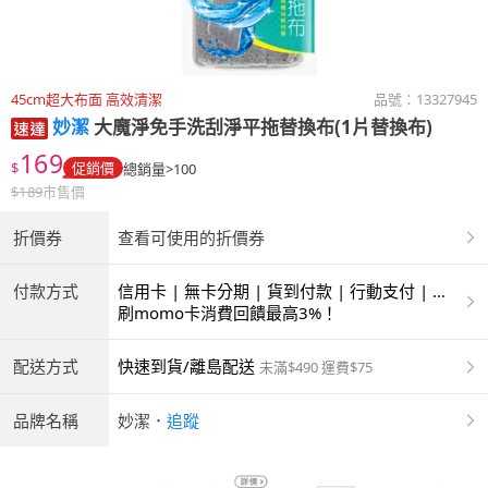
45cm超大布面 高效清潔
品號：
13327945
妙潔
大魔淨免手洗刮淨平拖替換布(1片替換布)
169
$
促銷價
總銷量>100
$
189
市售價
折價券
查看可使用的折價券
付款方式
信用卡 | 無卡分期 | 貨到付款 | 行動支付 | 超
商付款 | ATM | 銀聯卡
刷momo卡消費回饋最高3%！
配送方式
快速到貨/離島配送
未滿$490 運費$75
品牌名稱
妙潔
．
追蹤