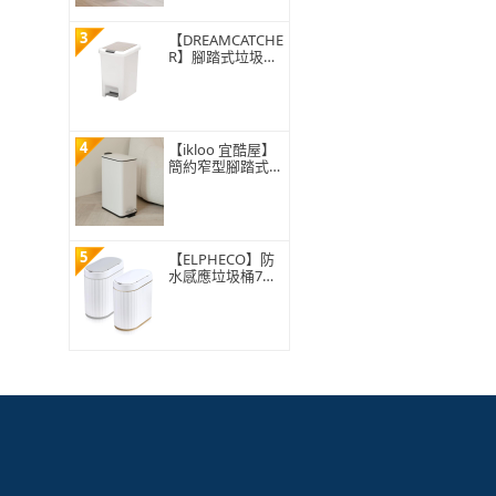
3
【DREAMCATCHE
R】腳踏式垃圾桶
15L(垃圾桶 垃圾
筒 帶蓋垃圾桶 掀
蓋垃圾桶 踩踏垃
圾桶 廁所廚房)
4
【ikloo 宜酷屋】
簡約窄型腳踏式垃
圾桶 加高款15L
(緩降功能 附提把
輕奢簡約)
5
【ELPHECO】防
水感應垃圾桶7公
升 ELPH5712