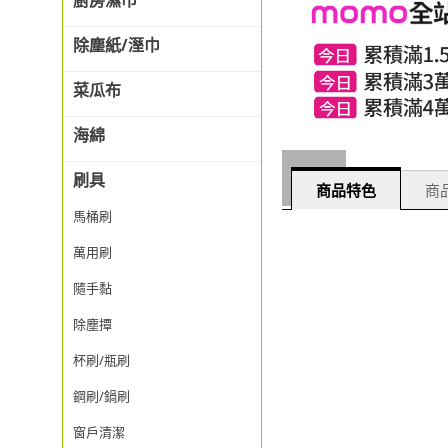
廚房濕巾
除塵紙/溼巾
菜瓜布
海綿
刷具
商品特色
商品
馬桶刷
萬用刷
隨手黏
除塵撢
杯刷/瓶刷
鋼刷/鍋刷
窗戶清潔