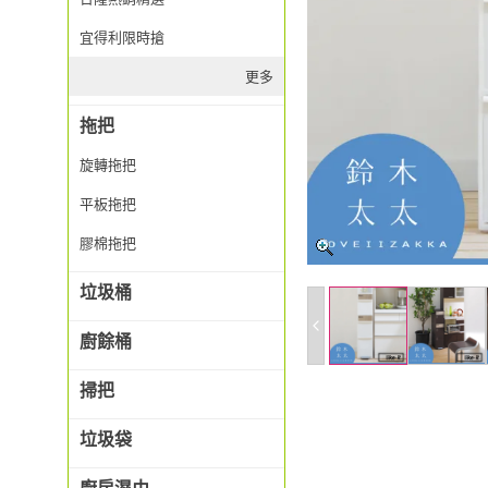
宜得利限時搶
更多
拖把
旋轉拖把
平板拖把
膠棉拖把
垃圾桶
廚餘桶
掃把
垃圾袋