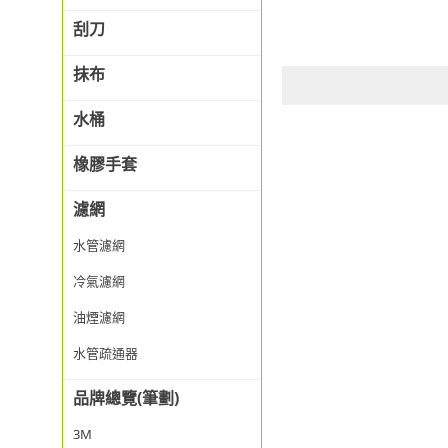
刮刀
抹布
水桶
橡膠手套
濾網
水管濾網
冷氣濾網
油煙濾網
水管疏通器
品牌總覽(筆劃)
3M