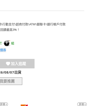
期
\
行動支付
\
超商付款
\
ATM
\
銀聯卡
\
銀行帳戶付款
費回饋最高3%！
於
組
1
價券
加入追蹤
/08/07出貨
我要推薦