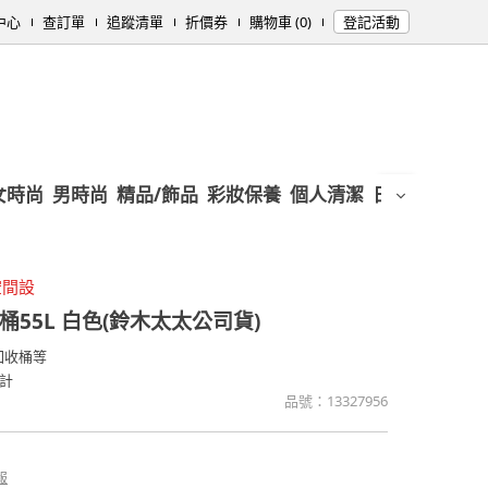
中心
查訂單
追蹤清單
折價券
購物車 (0)
登記活動
女時尚
男時尚
精品/飾品
彩妝保養
個人清潔
日用/紙品
母
空間設
55L 白色(鈴木太太公司貨)
回收桶等
計
品號：
13327956
報