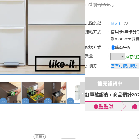
7,690
市售價
元
品牌名稱
:
like-it
結帳方式
:
信用卡
\
無卡分
刷momo卡消
配送方式
:
廠商宅配
數量
:
庫存低
折價券
:
查看可使用的折
售完補貨中
訂單確認後，商品預計2026
點點賺