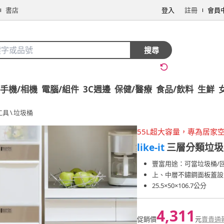
書店
登入
註冊
會員
搜尋
手機/相機
電腦/組件
3C週邊
保健/醫療
食品/飲料
生鮮
工具
\
垃圾桶
55L超大容量，專為居家
like-it
三層分類垃圾桶
豐富用途：可當垃圾桶/
上、中層不鏽鋼面板蓋設
25.5×50×106.7公分
4,311
促銷價
元
賣貴通