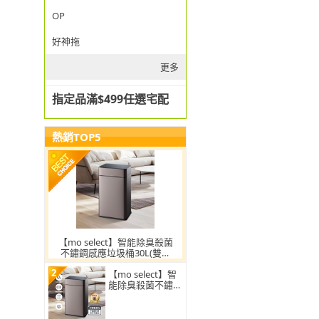
OP
好神拖
更多
指定品滿$499任選宅配
熱銷TOP5
【mo select】智能除臭殺菌
不鏽鋼感應垃圾桶30L(雙開
蓋/大容量/附充電電池/mo選)
2
【mo select】智
能除臭殺菌不鏽鋼
感應垃圾桶30L(雙
開蓋/大容量/附充
電電池)