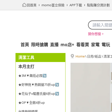
回首頁
momo富立保險
APP下載
點點賺分潤計劃
猜你想搜 >
首頁
限時搶購
直播
mo店+
看看買
家電
電玩
Home
\
日用/紙品
\
清潔
清潔工具
本月主打
★3M▼飆低必囤↘
★好神拖▼熱銷搶75折up↘
★花仙子x驅塵氏搶6折up↘
★OP▼全館4折up
台隆熱銷精選