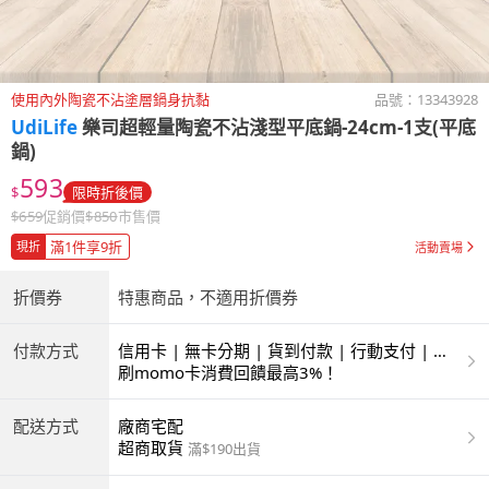
使用內外陶瓷不沾塗層鍋身抗黏
品號：
13343928
UdiLife
樂司超輕量陶瓷不沾淺型平底鍋-24cm-1支(平底
鍋)
593
$
限時折後價
$
659
促銷價
$
850
市售價
滿1件享9折
現折
活動賣場
折價券
特惠商品，不適用折價券
付款方式
信用卡 | 無卡分期 | 貨到付款 | 行動支付 | 超
商付款 | ATM | 銀聯卡
刷momo卡消費回饋最高3%！
配送方式
廠商宅配
超商取貨
滿$190出貨