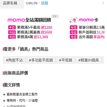
品牌名稱
UdiLife
．
追蹤
看更多「鍋具」熱門商品
#陶瓷不沾
#多功能平底鍋
#平底鍋
#輕量IH鍋具
#
尚無商品評價
圖文詳情
最新輕量合金精工製作
導熱快、均勻、少油煙
IH電磁爐適用