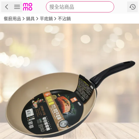
搜全站商品
商品
評價
詳情
規格
推薦
餐廚用品
鍋具
平底鍋
不沾鍋