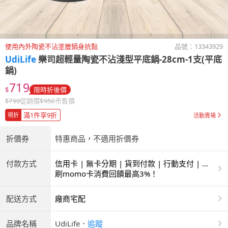
使用內外陶瓷不沾塗層鍋身抗黏
品號：
13343929
UdiLife
樂司超輕量陶瓷不沾淺型平底鍋-28cm-1支(平底
鍋)
719
$
限時折後價
$
799
促銷價
$
950
市售價
滿1件享9折
現折
活動賣場
折價券
特惠商品，不適用折價券
付款方式
信用卡 | 無卡分期 | 貨到付款 | 行動支付 | 超
商付款 | ATM | 銀聯卡
刷momo卡消費回饋最高3%！
配送方式
廠商宅配
品牌名稱
UdiLife
．
追蹤