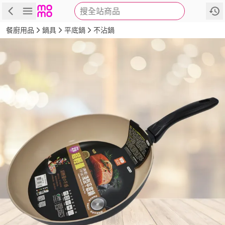
搜全站商品
商品
評價
詳情
規格
推薦
餐廚用品
鍋具
平底鍋
不沾鍋