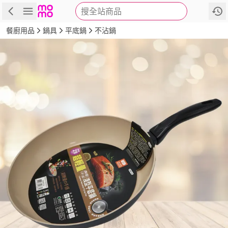
搜全站商品
商品
評價
詳情
規格
推薦
餐廚用品
鍋具
平底鍋
不沾鍋