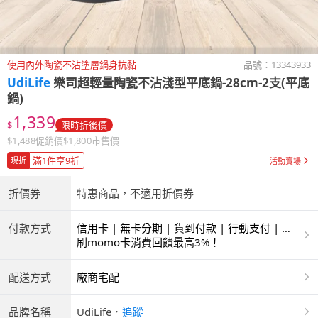
使用內外陶瓷不沾塗層鍋身抗黏
品號：
13343933
UdiLife
樂司超輕量陶瓷不沾淺型平底鍋-28cm-2支(平底
鍋)
1,339
$
限時折後價
$
1,488
促銷價
$
1,800
市售價
滿1件享9折
現折
活動賣場
折價券
特惠商品，不適用折價券
付款方式
信用卡 | 無卡分期 | 貨到付款 | 行動支付 | 超
商付款 | ATM | 銀聯卡
刷momo卡消費回饋最高3%！
配送方式
廠商宅配
品牌名稱
UdiLife
．
追蹤