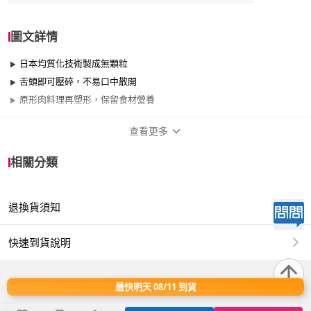
圖文詳情
日本均質化技術製成無顆粒
舌頭即可壓碎，不易口中散開
原形肉料理再塑形，保留食材營養
查看更多
商品規格
相關分類
品牌名稱
Boscogen 百仕可
退換貨須知
品牌系列
銀髮介護食
類型
凍狀、不可管灌
快速到貨說明
對象與族群
男、女、銀髮族
最快明天 08/11 到貨
使用方式
即食