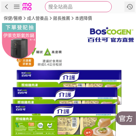
搜全站商品
商品
評價
詳情
規格
推薦
保健/醫療
成人營養品
館長推薦
本週降價