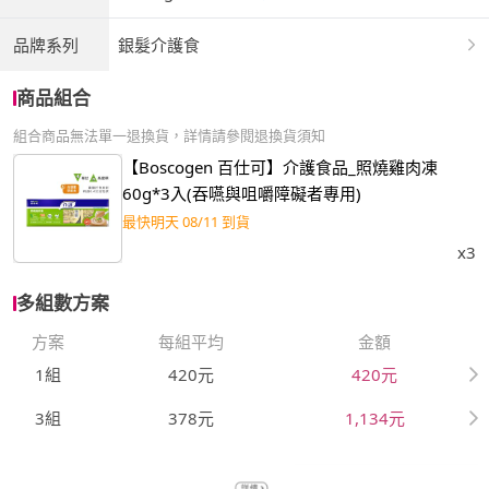
品牌系列
銀髮介護食
商品組合
組合商品無法單一退換貨，詳情請參閱退換貨須知
【Boscogen 百仕可】介護食品_照燒雞肉凍
60g*3入(吞嚥與咀嚼障礙者專用)
最快明天 08/11 到貨
x3
多組數方案
方案
每組平均
金額
1組
420元
420元
3組
378元
1,134元