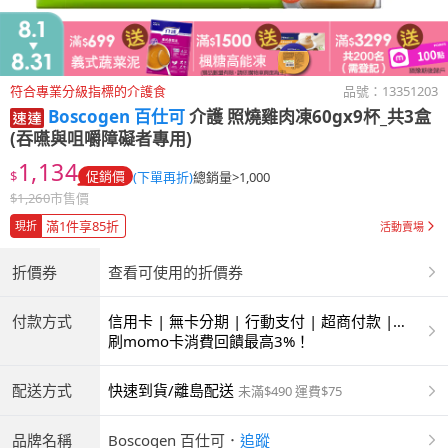
符合專業分級指標的介護食
品號：
13351203
Boscogen 百仕可
介護 照燒雞肉凍60gx9杯_共3盒
(吞嚥與咀嚼障礙者專用)
1,134
$
促銷價
(下單再折)
總銷量>1,000
$
1,260
市售價
滿1件享85折
現折
活動賣場
折價券
查看可使用的折價券
付款方式
信用卡 | 無卡分期 | 行動支付 | 超商付款 |
ATM | 銀聯卡
刷momo卡消費回饋最高3%！
配送方式
快速到貨/離島配送
未滿$490 運費$75
品牌名稱
Boscogen 百仕可
．
追蹤