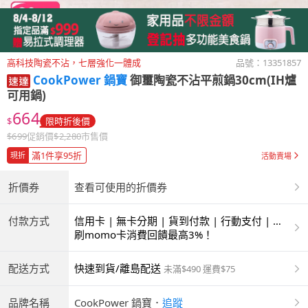
高科技陶瓷不沾，七層強化一體成
品號：
13351857
CookPower 鍋寶
御璽陶瓷不沾平煎鍋30cm(IH爐
可用鍋)
664
$
限時折後價
$
699
促銷價
$
2,280
市售價
滿1件享95折
現折
活動賣場
折價券
查看可使用的折價券
付款方式
信用卡 | 無卡分期 | 貨到付款 | 行動支付 | 超
商付款 | ATM | 銀聯卡
刷momo卡消費回饋最高3%！
配送方式
快速到貨/離島配送
未滿$490 運費$75
品牌名稱
CookPower 鍋寶
．
追蹤