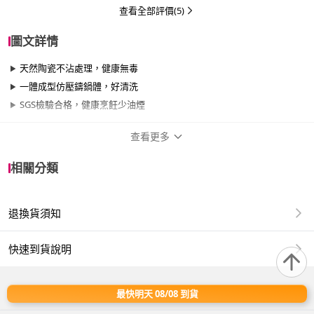
查看全部評價(5)
圖文詳情
天然陶瓷不沾處理，健康無毒
一體成型仿壓鑄鍋體，好清洗
SGS檢驗合格，健康烹飪少油煙
查看更多
商品規格
相關分類
品牌名稱
CookPower 鍋寶
退換貨須知
尺寸
26cm~29cm
材質
其他合金
快速到貨說明
適用於
電磁爐、瓦斯爐、電陶爐、黑晶爐、滷素爐、
最快明天 08/08 到貨
卡式爐