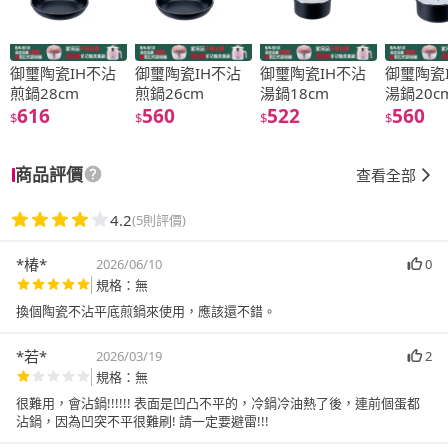
御璽陶瓷IH不沾
御璽陶瓷IH不沾
御璽陶瓷IH不沾
御璽陶瓷
煎鍋28cm
煎鍋26cm
湯鍋18cm
湯鍋20c
616
560
522
560
$
$
$
$
商品評價
查看全部
4.2
(5則評價)
*椿*
2026/06/10
0
規格：無
換個陶瓷不沾平底煎鍋來使用，應該還不錯。
*若*
2026/03/19
2
規格：無
很難用，會沾鍋!!!!!! 表面是凹凸不平的，冷鍋冷油熱了後，連前個蛋都
沾鍋，因為凹突不平很難刷! 請一定要避雷!!!