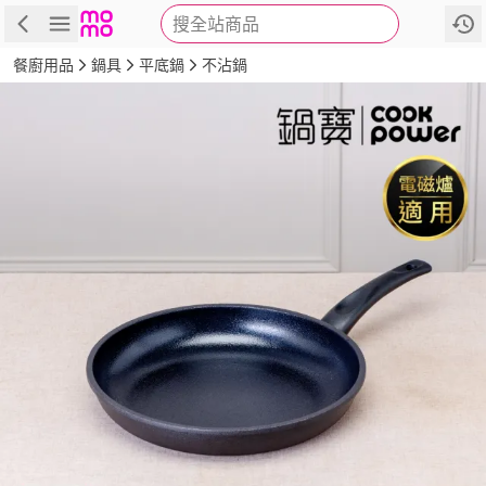
搜全站商品
商品
評價
詳情
規格
推薦
餐廚用品
鍋具
平底鍋
不沾鍋