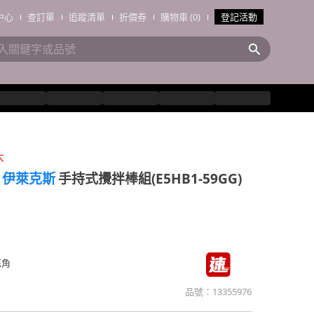
中心
查訂單
追蹤清單
折價券
購物車 (0)
登記活動
大
ux 伊萊克斯
手持式攪拌棒組(E5HB1-59GG)
死角
品號：
13355976