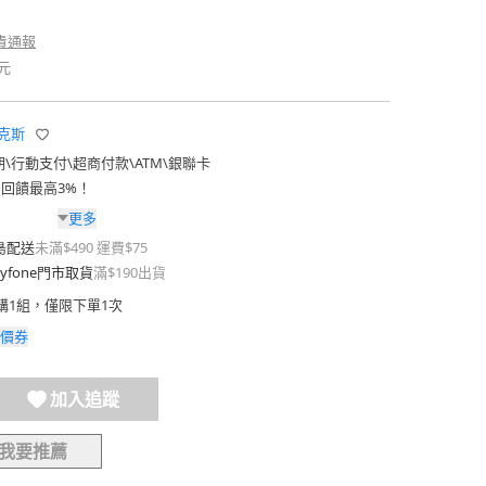
貴通報
元
伊萊克斯
期
\
行動支付
\
超商付款
\
ATM
\
銀聯卡
費回饋最高3%！
更多
島配送
未滿$490 運費$75
yfone門市取貨
滿$190出貨
購1組，僅限下單1次
價券
加入追蹤
我要推薦