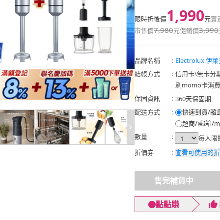
1,990
限時折後價
元
賣
7,980
3,990
市售價
元
促銷價
品牌名稱
:
Electrolux 
結帳方式
:
信用卡
\
無卡分
刷momo卡消
保固資訊
:
360天保固期
配送方式
:
快速到貨/離
超商/i郵箱/m
數量
:
每人限
折價券
:
查看可使用的折
售完補貨中
點點賺