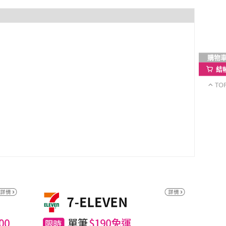
購物
結
TO