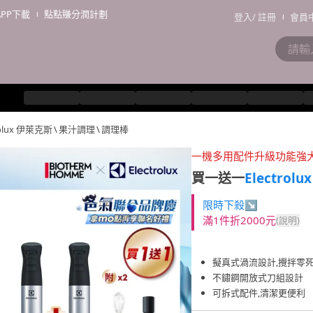
APP下載
點點賺分潤計劃
登入
/
註冊
會員
rolux 伊萊克斯
\
果汁調理
\
調理棒
一機多用配件升級功能強
買一送一
Electrol
限時下殺↘
滿1件折2000元
(說明)
擬真式渦流設計,攪拌零
不鏽鋼開放式刀組設計
可拆式配件,清潔更便利