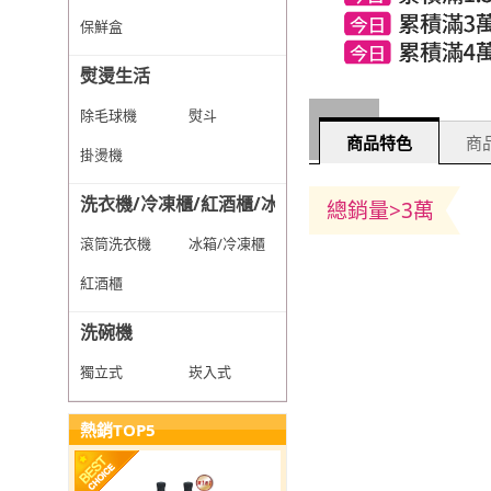
保鮮盒
熨燙生活
除毛球機
熨斗
商品特色
商品
掛燙機
洗衣機/冷凍櫃/紅酒櫃/冰箱
總銷量>3萬
滾筒洗衣機
冰箱/冷凍櫃
紅酒櫃
洗碗機
獨立式
崁入式
熱銷TOP5