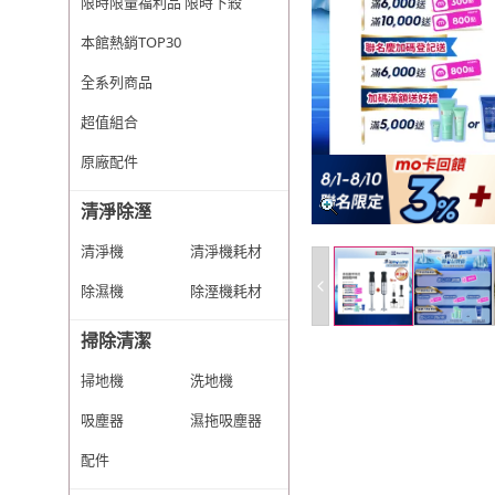
限時限量福利品 限時下殺
本館熱銷TOP30
全系列商品
超值組合
原廠配件
清淨除溼
清淨機
清淨機耗材
除濕機
除溼機耗材
掃除清潔
掃地機
洗地機
吸塵器
濕拖吸塵器
配件