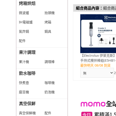
烤箱烘焙
組合商品內容：
組合商
微波爐
抬頭機
IH電磁爐
烤箱
氣炸鍋
鍋具
配件
果汁調理
【Electrolux 伊萊克斯
手持式攪拌棒組(E5HB1
果汁機
調理棒
59GG)
最快明天 08/08 到貨
2
飲水咖啡
快煮壺
咖啡機
磨豆機
奶泡機
真空保鮮
真空保鮮機
配件