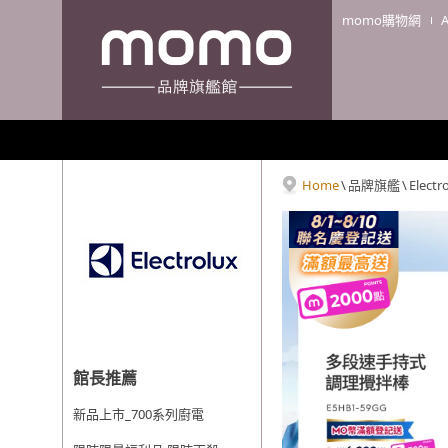
momo購物網
Home
\
品牌旗艦
\
Elect
館長推薦
新品上市_700系列廚電