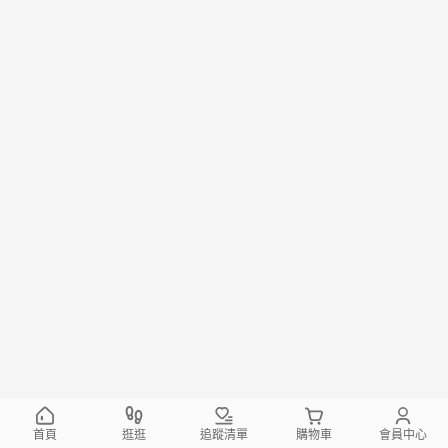
首頁
逛逛
追蹤清單
購物車
會員中心