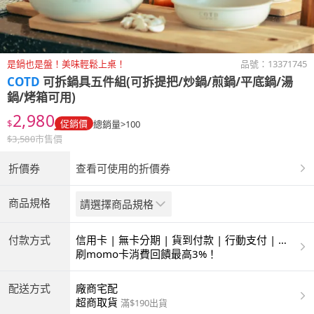
是鍋也是盤！美味輕鬆上桌！
品號：
13371745
COTD
可拆鍋具五件組(可拆提把/炒鍋/煎鍋/平底鍋/湯
鍋/烤箱可用)
2,980
$
促銷價
總銷量>100
$
3,580
市售價
折價券
查看可使用的折價券
商品規格
請選擇商品規格
付款方式
信用卡 | 無卡分期 | 貨到付款 | 行動支付 | 超
商付款 | ATM | 銀聯卡
刷momo卡消費回饋最高3%！
配送方式
廠商宅配
超商取貨
滿$190出貨