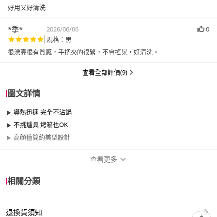
*季*
2026/06/06
0
規格：黑
很漂亮很有質感，手把夾的很緊，不會搖晃，好清洗。
查看全部評價(9)
圖文詳情
導熱迅速 完全不沾鍋
不挑爐具 烤箱也OK
高顏值簡約美型設計
查看更多
商品規格
相關分類
品牌名稱
COTD
退換貨須知
尺寸
17cm~20cm、21cm~25cm、26cm~29cm