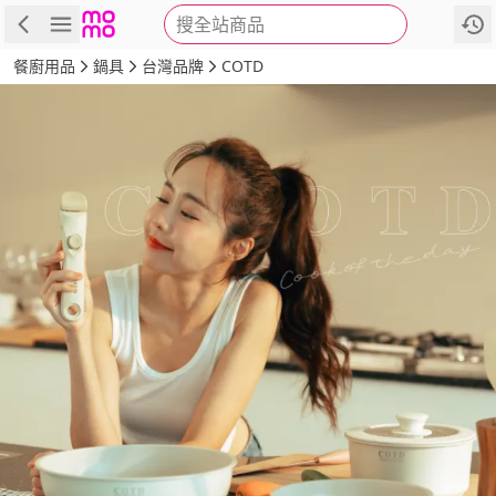
搜全站商品
商品
評價
詳情
規格
推薦
餐廚用品
鍋具
台灣品牌
COTD