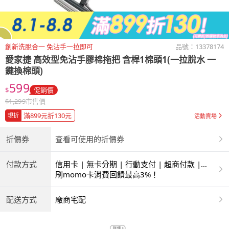
創新洗脫合一 免沾手一拉即可
品號：
13378174
愛家捷
高效型免沾手膠棉拖把 含桿1棉頭1(一拉脫水 一
鍵換棉頭)
599
$
促銷價
$
1,299
市售價
滿899元折130元
現折
活動賣場
折價券
查看可使用的折價券
付款方式
信用卡 | 無卡分期 | 行動支付 | 超商付款 |
ATM | 銀聯卡
刷momo卡消費回饋最高3%！
配送方式
廠商宅配