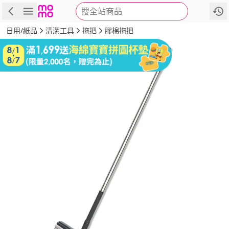
搜全站商品
商品
評價
詳情
規格
推薦
日用/紙品
清潔工具
拖把
膠棉拖把