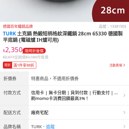
德國百年鐵鍋品牌
品號：
13381503
TURK
土克鍋 熱鍛短柄格紋深鐵鍋 28cm 65330 德國製
平底鍋 {電磁爐 IH爐可用}
2,350
$
限時折後價
$
2,671
促銷價
$
3,180
市售價
滿1件享88折
現折
活動賣場
折價券
特惠商品，不適用折價券
付款方式
信用卡 | 無卡分期 | 貨到付款 | 行動支付 | 超
商付款 | ATM | 銀聯卡
刷momo卡消費回饋最高3%！
配送方式
廠商宅配
品牌名稱
TURK
．
追蹤