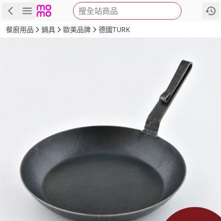
搜全站商品
商品
評價
詳情
規格
推薦
餐廚用品
鍋具
歐美品牌
德國TURK