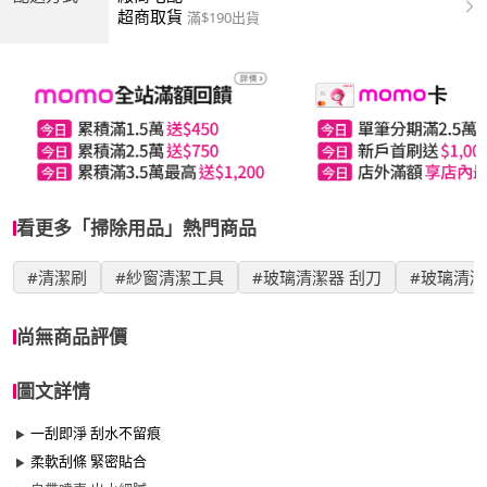
超商取貨
滿$190出貨
看更多「掃除用品」熱門商品
#清潔刷
#紗窗清潔工具
#玻璃清潔器 刮刀
#玻璃清
尚無商品評價
圖文詳情
一刮即淨 刮水不留痕
柔軟刮條 緊密貼合