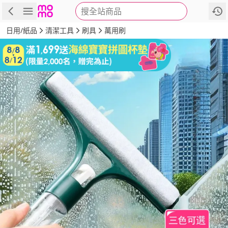
搜全站商品
商品
評價
詳情
規格
推薦
日用/紙品
清潔工具
刷具
萬用刷