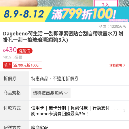
品號：
13385676
Dagebeno荷生活
一刮即淨緊密貼合刮自帶噴壺水刀 附
掛孔一刮一擦玻璃清潔刷(3入)
430
$
促銷價
$
859
市售價
滿799元折100元
現折
活動賣場
折價券
特惠商品，不適用折價券
商品規格
請選擇商品規格
付款方式
信用卡 | 無卡分期 | 貨到付款 | 行動支付 | 超
商付款 | ATM | 銀聯卡
刷momo卡消費回饋最高3%！
配送方式
廠商宅配